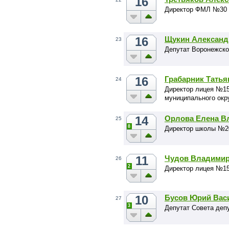
16
Директор ФМЛ №30
16
Щукин Александ
23
Депутат Воронежско
16
Грабарник Татья
24
Директор лицея №15
муниципального окр
14
Орлова Елена В
25
8
Директор школы №2
11
Чудов Владимир
26
2
Директор лицея №1
10
Бусов Юрий Вас
27
3
Депутат Совета депу