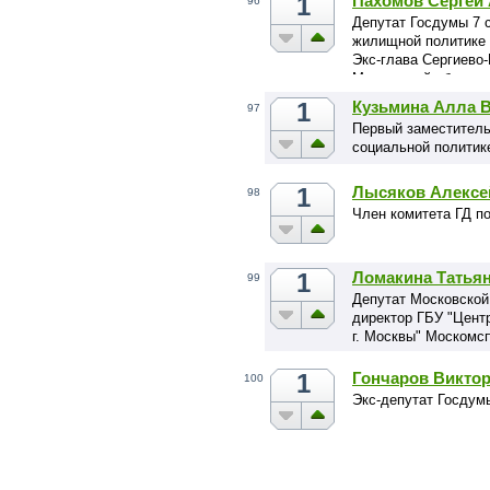
1
Пахомов Сергей
96
Депутат Госдумы 7 с
жилищной политике 
Экс-глава Сергиево
Московской области
1
Кузьмина Алла 
97
Первый заместитель
социальной политик
1
Лысяков Алексе
98
Член комитета ГД п
1
Ломакина Татьян
99
Депутат Московской
директор ГБУ "Цент
г. Москвы" Москомс
1
Гончаров Викто
100
Экс-депутат Госдум