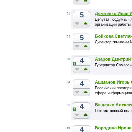
5
Демченко Иван 
51
Депутат Госдумы, ч
организации работы
5
Бойкова Светла
52
Директор гимназии 
4
Азаров Дмитрий
53
1
Губернатор Самарск
4
Ашманов Игорь 
54
Российский предпри
сфере информацион
4
Ващенко Алексе
55
4
Потомственный цели
4
Бородина Ирина
56