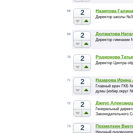
2
Назипова Галина
68
Директор школы №39
2
Долматова Ната
69
Директор гимназии 
2
Родионова Татья
70
Директор Центра об
2
Назарова Ирина
71
Главный врач ГКБ №
думы (избир.округ 
2
Джеус Александ
72
Генеральный директ
Законодательного С
2
Похмелкин Викт
73
Научный руководит