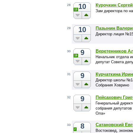
10
Курочкин Серге
28
13
Зам директора по н
10
Пазынин Валери
29
Директор лицея №15
9
Веретенников А
30
19
Начальник отдела и
депутат Совета депу
9
Курчаткина Ирин
31
Директор школы №14
Собрания Ховрино
9
Пейсахович Гри
32
Генеральный директ
собрания депутатов 
Ола»
8
Сатановский Ев
33
2
Востоковед, экономи