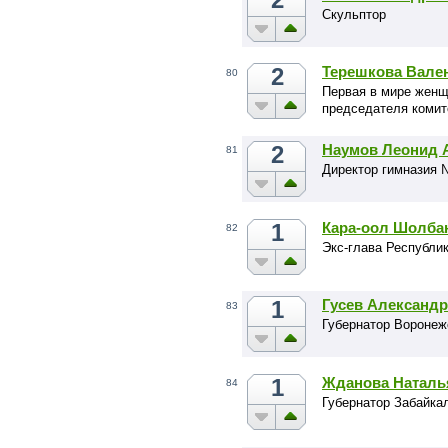
Скульптор
2
Терешкова Вале
80
Первая в мире женщ
председателя коми
2
Наумов Леонид 
81
Директор гимназия 
1
Кара-оол Шолба
82
Экс-глава Республи
1
Гусев Александ
83
Губернатор Воронеж
1
Жданова Наталь
84
Губернатор Забайка