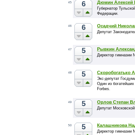
6
Дюмин Алексей 
45
Губернатор Тульской
Федерации.
6
Осадчий Никола
46
Депутат Законодате
5
Рывкин Алексан
47
Директор гимназии 
5
Скоробогатько 
48
Экс-депутат Госдумы
Один из богатейших
Forbes.
5
Орлов Степан В
49
Депутат Московской
5
Калашникова На
50
Директор гимназии 