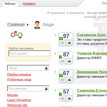
Лю
Добавить
Рейтинг
И мужчины, и женщины. Умные, краси
разные досто
Главная
Люди
97
Соковиков Олег
1
99
Экс-глава городског
отставку досрочно 0
Найти человека
87
Чуваков Валери
2
7
Директор ЮФМЛ
67
Древницкая Нат
3
Профессионалы
15
Директор гимназии 
Публичные лица
57
Смирнова Елена
4
7
Москва
Директор гимназии 
Санкт-Петербург
Амурская обл.