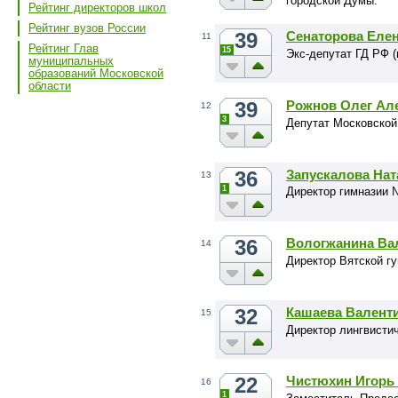
городской Думы.
Рейтинг директоров школ
Рейтинг вузов России
39
Сенаторова Еле
11
Рейтинг Глав
15
Экс-депутат ГД РФ (
муниципальных
образований Московской
области
39
Рожнов Олег Ал
12
3
Депутат Московской
36
Запускалова Нат
13
1
Директор гимназии 
36
Вологжанина Ва
14
Директор Вятской г
32
Кашаева Валент
15
Директор лингвисти
22
Чистюхин Игорь
16
1