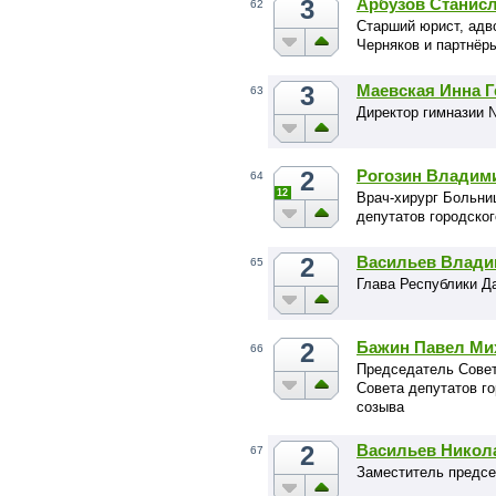
3
Арбузов Станисл
62
Старший юрист, адв
Черняков и партнёр
3
Маевская Инна 
63
Директор гимназии 
2
Рогозин Владим
64
12
Врач-хирург Больни
депутатов городског
2
Васильев Влади
65
Глава Республики Д
2
Бажин Павел Ми
66
Председатель Сове
Совета депутатов го
созыва
2
Васильев Никол
67
Заместитель предсе