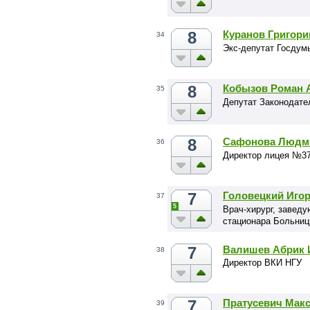
8
Куранов Григор
34
Экс-депутат Госдум
8
Кобызов Роман 
35
Депутат Законодате
8
Сафонова Людм
36
Директор лицея №37
7
Головецкий Иго
37
5
Врач-хирург, завед
стационара Больни
7
Валишев Абрик 
38
Директор ВКИ НГУ
7
Пратусевич Мак
39