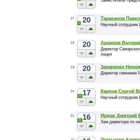
Заместитель Предс
20
Тараканов Паве
17
5
Научный сотрудник
20
Архипов Валери
18
Директор Самарског
лицея
20
Захаренко Неон
19
Директор гимназии 
17
Карпов Сергей В
20
15
Научный сотрудник
16
Иржак Дмитрий 
21
31
Зам.директора по н
Третьяков Алек
22