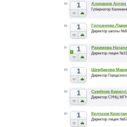
1
Алиханов Антон
85
Губернатор Калинин
1
Голоднова Лари
86
Директор школы №6
1
Рахимова Натал
87
2
Директор лицея №1
1
Щербакова Мари
88
Директор Городског
1
Семёнов Кирилл
89
Директор СУНЦ МГУ
1
Колосов Конста
90
Директор лицея №67 