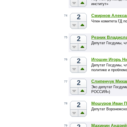
институт»
2
Смирнов Алекса
74
Член комитета ГД п
2
Резник Владисл
75
Депутат Госдумы, ч
2
Игошин Игорь Н
76
Депутат Госдумы, ч
политике и проблем
2
Слипенчук Миха
77
Экс-депутат Госдум
РОССИЯ»)
2
Мошуров Иван П
78
Депутат Воронежско
2
Махинин Андрей
79