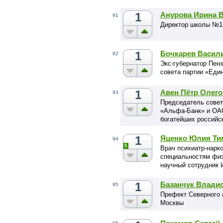
1
Анурова Ирина 
91
Директор школы №1
1
Бочкарев Васил
92
Экс-губернатор Пен
совета партии «Еди
1
Авен Пётр Олег
93
Председатель совет
«Альфа-Банк» и ОА
богатейших российск
1
Яценко Юлия Ти
94
5
Врач психиатр-нарко
специальностям физ
научный сотрудник 
1
Базанчук Влади
95
Префект Северного 
Москвы