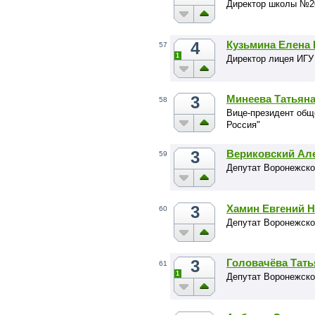
Директор школы №2
4
Кузьмина Елена
57
1
Директор лицея ИГУ
3
Минеева Татьян
58
Вице-президент общ
Россия"
3
Вериковский Ал
59
Депутат Воронежско
3
Хамин Евгений 
60
Депутат Воронежско
3
Головачёва Тать
61
1
Депутат Воронежско