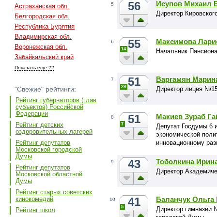
56
Исупов Михаил 
5
Астраханская обл.
Директор Кировског
Белгородская обл.
Республика Бурятия
Владимирская обл.
55
Максимова Лари
6
Воронежская обл.
14
Начальник Пансион
Забайкальский край
Показать ещё 22
51
Варгамян Марин
7
29
Директор лицея №1
"Свежие" рейтинги:
Рейтинг губернаторов (глав
субъектов) Российской
Федерации
51
Макиев Зураб Га
8
Рейтинг детских
7
Депутат Госдумы 6 и
оздоровительных лагерей
экономической поли
инновационному раз
Рейтинг депутатов
Московской городской
Думы
43
Тоболкина Ирин
9
Рейтинг депутатов
Директор Академиче
Московской областной
Думы
Рейтинг старых советских
41
Баланчук Ольга
кинокомедий
10
5
Директор гимназии 
Рейтинг школ