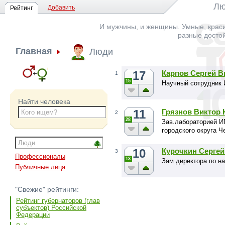
Лю
Добавить
Рейтинг
И мужчины, и женщины. Умные, краси
разные досто
Главная
Люди
17
Карпов Сергей В
1
15
Научный сотрудник
Найти человека
11
Грязнов Виктор 
2
28
Зав.лабораторией И
городского округа Ч
10
Курочкин Серге
3
Профессионалы
13
Зам директора по н
Публичные лица
"Свежие" рейтинги:
Рейтинг губернаторов (глав
субъектов) Российской
Федерации