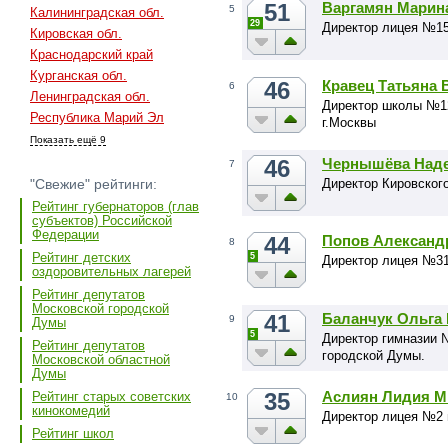
51
Варгамян Марин
5
Калининградская обл.
29
Директор лицея №1
Кировская обл.
Краснодарский край
Курганская обл.
46
Кравец Татьяна 
6
Ленинградская обл.
Директор школы №12
Республика Марий Эл
г.Москвы
Показать ещё 9
46
Чернышёва Наде
7
Директор Кировског
"Свежие" рейтинги:
Рейтинг губернаторов (глав
субъектов) Российской
Федерации
44
Попов Александ
8
Рейтинг детских
5
Директор лицея №3
оздоровительных лагерей
Рейтинг депутатов
Московской городской
41
Баланчук Ольга
9
Думы
5
Директор гимназии 
Рейтинг депутатов
городской Думы.
Московской областной
Думы
35
Аслиян Лидия М
Рейтинг старых советских
10
кинокомедий
Директор лицея №2 
Рейтинг школ