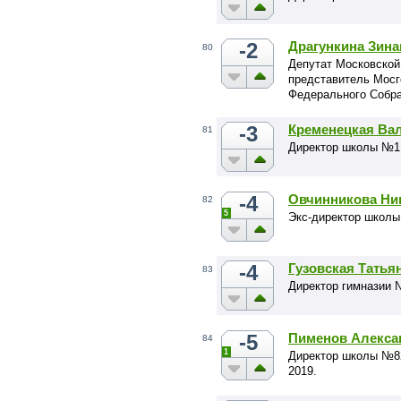
-2
Драгункина Зин
80
Депутат Московской
представитель Мосг
Федерального Собр
-3
Кременецкая Ва
81
Директор школы №1 
-4
Овчинникова Ни
82
5
Экс-директор школы
-4
Гузовская Татья
83
Директор гимназии 
-5
Пименов Алекса
84
1
Директор школы №82
2019.