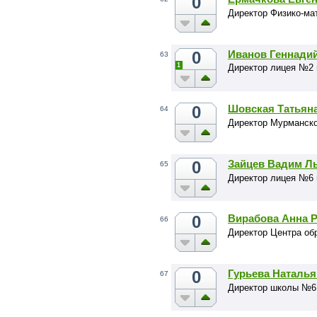
0
Директор Физико-ма
0
Иванов Геннади
63
1
Директор лицея №2 
0
Шовская Татьян
64
Директор Мурманско
0
Зайцев Вадим Л
65
Директор лицея №6 
0
Вирабова Анна 
66
Директор Центра об
0
Гурьева Наталь
67
Директор школы №61