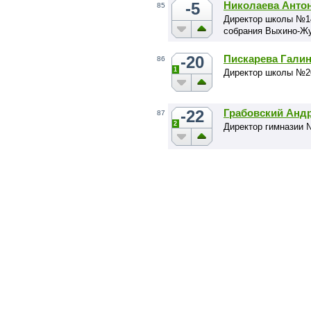
-5
Николаева Анто
85
Директор школы №14
собрания Выхино-Жу
-20
Пискарева Гали
86
1
Директор школы №2
-22
Грабовский Анд
87
2
Директор гимназии 