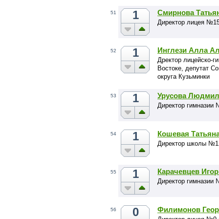
1
Смирнова Татья
51
Директор лицея №1
1
Инглези Алла А
52
Дректор лицейско-г
Востоке, депутат С
округа Кузьминки
1
Урусова Людмил
53
Директор гимназии 
1
Кошевая Татьян
54
Директор школы №1
1
Карачевцев Иго
55
Директор гимназии 
0
Филимонов Геор
56