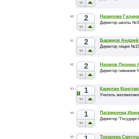
2
Назипова Галина
40
Директор школы №39
2
Баринов Андрей
41
Директор лицея №1
2
Наумов Леонид 
42
Директор гимназия 
1
Карелин Констан
43
1
Учитель математики
1
Патрикеева Ири
44
Директор "Государс
1
Токарева Светла
45