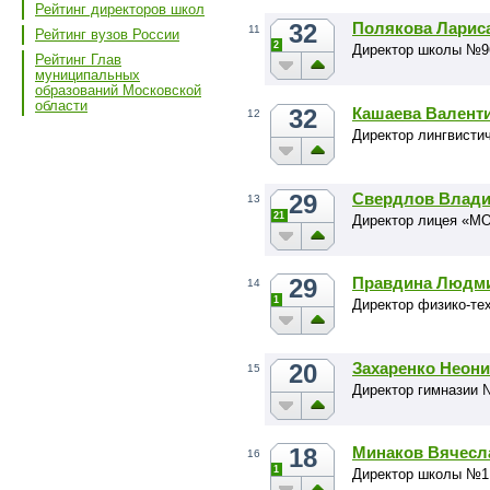
Рейтинг директоров школ
32
Полякова Ларис
11
Рейтинг вузов России
2
Директор школы №9
Рейтинг Глав
муниципальных
образований Московской
области
32
Кашаева Валент
12
Директор лингвисти
29
Свердлов Влади
13
21
Директор лицея «М
29
Правдина Людм
14
1
Директор физико-те
20
Захаренко Неон
15
Директор гимназии 
18
Минаков Вячесл
16
1
Директор школы №1 