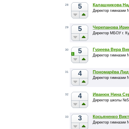
5
Калашникова На
28
Директор гимназии 
5
Черепанова Ири
29
Директор МБОУ г. К
5
Гуреева Вера Ви
30
1
Директор гимназии 
4
Пономарёва Лид
31
Директор гимназии 
4
Иванюк Нина Се
32
Директор школы №55
3
Косьяненко Викт
33
Директор гимназии 