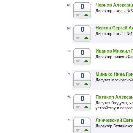
0
Чернов Алексан
68
Директор школы №3
0
Нестин Сергей 
69
Директор школы №1
0
Иванов Михаил 
70
Директор лицея «Фи
0
Минько Нина Гр
71
Депутат Московской
0
Пятикоп Алекса
72
Депутат Госдумы, ч
устройству и вопро
0
Линчевский Евг
73
Директор Гатчинско