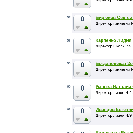
Директор лицея №9 
0
Бирюков Сергей
57
Директор гимназии 
0
Карпенко Лидия
58
Директор школы №1
0
Богдановская Зо
59
Директор гимназии 
0
Умнова Наталия
60
Директор лицея №40
0
Иванцов Евгени
61
Директор лицея №9 
Ермачкова Евген
62