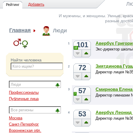
Лю
Добавить
Рейтинг
И мужчины, и женщины. Умные, краси
разные досто
Главная
Люди
101
Авербух Григор
1
10
Экс-директор школы
Найти человека
72
Зиятдинова Гуз
2
Директор лицея №3
57
Смирнова Елена
3
Профессионалы
7
Директор гимназии 
Публичные лица
53
Авербух Леонид
4
Москва
Директор лицея №36
Санкт-Петербург
Воронежская обл.