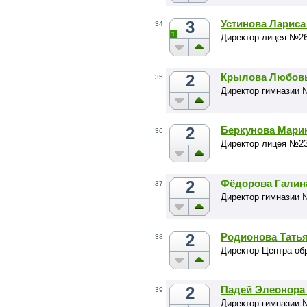
3
Устинова Лариса
34
1
Директор лицея №26
2
Крылова Любовь
35
Директор гимназии 
2
Беркунова Мари
36
Директор лицея №23
2
Фёдорова Галин
37
Директор гимназии 
2
Родионова Татья
38
Директор Центра об
2
Падей Элеонора
39
Директор гимназии 