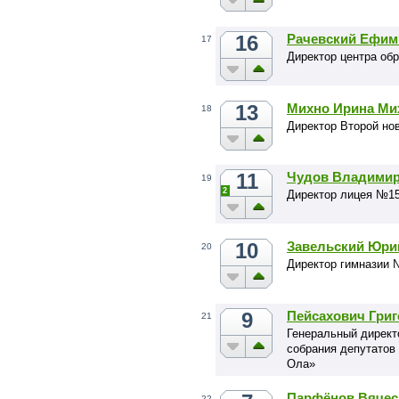
16
Рачевский Ефим
17
Директор центра об
13
Михно Ирина Ми
18
Директор Второй но
11
Чудов Владимир
19
2
Директор лицея №1
10
Завельский Юри
20
Директор гимназии 
9
Пейсахович Гри
21
Генеральный директ
собрания депутатов 
Ола»
Парфёнов Вячес
22