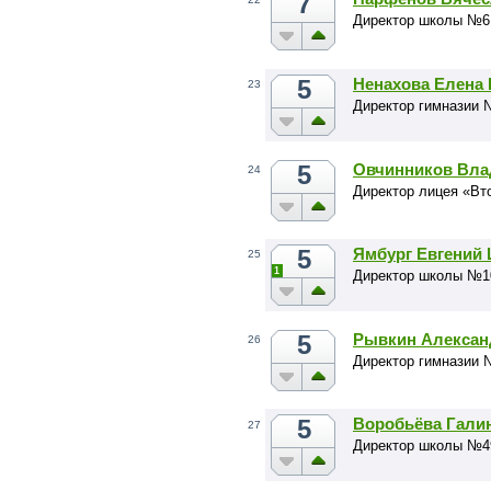
7
Директор школы №6 
5
Ненахова Елена
23
Директор гимназии 
5
Овчинников Вла
24
Директор лицея «Вт
5
Ямбург Евгений
25
1
Директор школы №1
5
Рывкин Алексан
26
Директор гимназии 
5
Воробьёва Галин
27
Директор школы №49