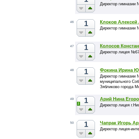
Директор гимназии 
1
Клоков Алексей
46
Директор гимназии 
1
Колосов Конста
47
Директор лицея №67 
1
Фокина Ирина Ю
48
Директор гимназии 
муниципального Соб
Зябликово города М
1
Арий Нина Егор
49
2
Директор лицея г.Н
1
Чапрак Игорь А
50
Директор лицея-инт