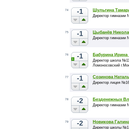
-1
Шульгина Тамар
74
Директор гимназии 
-1
Цыбанёв Никола
75
Директор гимназии 
-1
Бабурина Ирина
76
1
Директор школа №11
Ломоносовский г.Мо
-1
Созинова Натал
77
Директор лицея №16
-2
Безденежных В
78
Директор гимназии 
-2
Новикова Галин
79
Директор школы №13