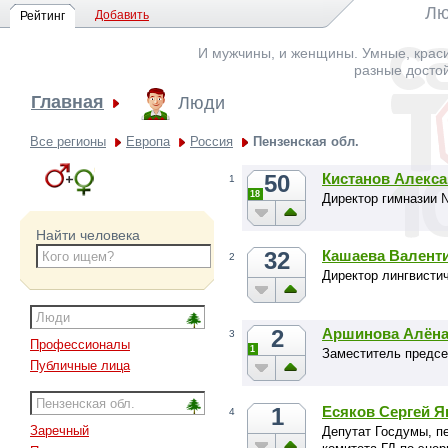
Лю
Добавить
Рейтинг
И мужчины, и женщины. Умные, краси
разные досто
Главная
Люди
Все регионы
Европа
Россия
Пензенская обл.
50
Кистанов Алекс
1
18
Директор гимназии 
Найти человека
32
Кашаева Валент
2
Директор лингвисти
2
Аршинова Алёна
3
Профессионалы
1
Заместитель предсе
Публичные лица
1
Есяков Сергей 
4
Заречный
Депутат Госдумы, п