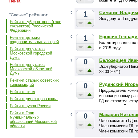
комитета ГД по энер
Пенза
1
Симагин Владим
5
"Свежие" рейтинги:
Экс-депутат Госдум
Рейтинг губернаторов (глав
субъектов) Российской
Федерации
1
Ерошин Геннади
6
Рейтинг детских
оздоровительных лагерей
Баллотировался на 
в 2015 году
Рейтинг депутатов
Московской городской
Думы
0
Белозерцев Ива
7
Рейтинг депутатов
Экс-губернатор Пенз
Московской областной
23.03.2021)
Думы
Рейтинг старых советских
0
Руденский Игор
кинокомедий
8
Председатель комит
Рейтинг школ
инновационному раз
Рейтинг директоров школ
ГД по строительств
Рейтинг вузов России
размещения Парламе
Рейтинг Глав
0
Макаров Никола
9
муниципальных
Член комитета ГД п
образований Московской
Член комиссии ГД п
области
Член комиссии ГД п
бюджета, направлен