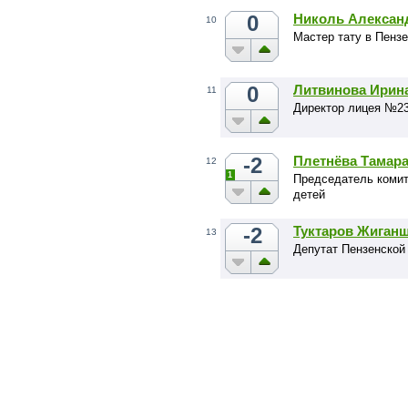
национальной безоп
0
Николь Алексан
10
Член комиссии ГД п
Мастер тату в Пензе
организаций оборон
0
Литвинова Ирин
11
Директор лицея №23
-2
Плетнёва Тамар
12
1
Председатель комит
детей
-2
Туктаров Жиган
13
Депутат Пензенской