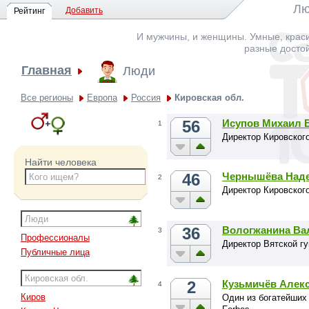
Лю
Добавить
Рейтинг
И мужчины, и женщины. Умные, краси
разные досто
Главная
Люди
Все регионы
Европа
Россия
Кировская обл.
56
Исупов Михаил 
1
Директор Кировског
Найти человека
46
Чернышёва Наде
2
Директор Кировског
36
Вологжанина Ва
3
Профессионалы
Директор Вятской г
Публичные лица
2
Кузьмичёв Алек
4
Киров
Один из богатейших