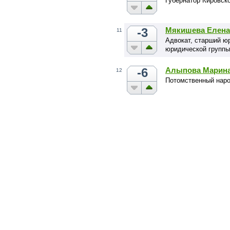
Губернатор Кировск
-3
Мякишева Елена
11
Адвокат, старший ю
юридической группы
-6
Алыпова Марина
12
Потомственный нар