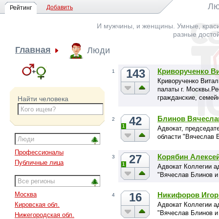
Лю
Добавить
Рейтинг
И мужчины, и женщины. Умные, краси
разные досто
Главная
Люди
143
Криворученко В
1
Криворученко Витал
палаты г. Москвы.Р
гражданские, семей
Найти человека
земельные и иные д
42
Блинов Вячесла
2
1
Адвокат, председат
области "Вячеслав 
Профессионалы
27
Корябин Алексе
3
Публичные лица
1
Адвокат Коллегии а
"Вячеслав Блинов и
16
Никифоров Игор
Москва
4
Адвокат Коллегии а
Кировская обл.
"Вячеслав Блинов и
Нижегородская обл.