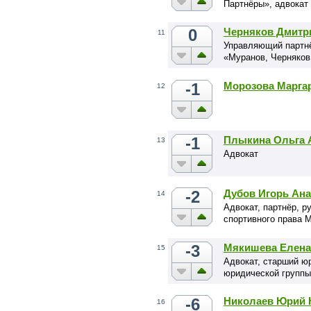
Партнёры», адвокат
0
Черняков Дмитр
11
Управляющий партнё
«Муранов, Черняков
-1
Морозова Марга
12
-1
Плыкина Ольга 
13
Адвокат
-2
Дубов Игорь Ан
14
Адвокат, партнёр, р
спортивного права 
-3
Мякишева Елена
15
Адвокат, старший ю
юридической группы
-6
Николаев Юрий 
16