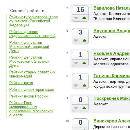
16
Вавилова Натал
5
"Свежие" рейтинги:
Адвокат Коллегии а
Рейтинг губернаторов (глав
"Вячеслав Блинов и
субъектов) Российской
Федерации
3
Арутюнов Влади
6
Рейтинг детских
оздоровительных лагерей
Адвокат
Рейтинг депутатов
Московской городской
Думы
1
Яковлев Андрей
7
Рейтинг депутатов
Адвокат, управляющ
Московской областной
коллегии адвокатов
Думы
Рейтинг старых советских
1
Татьяна Кормил
кинокомедий
8
Адвокат, партнёр, д
Рейтинг школ
юридической группы
Рейтинг директоров школ
Рейтинг вузов России
0
Поскребнев Мак
9
Рейтинг Глав
Адвокат
муниципальных
образований Московской
области
0
Винокуров Алек
10
Директор кировског