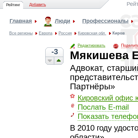
Рей
Добавить
Рейтинг
Главная
Люди
Профессионалы
Все регионы
Европа
Россия
Кировская обл.
Киров
Редактировать
Поделит
-3
Мякишева Е
Адвокат, старши
представительст
Партнёры»
⚝
Кировский офис 
Послать E-mail
Показать телефо
В 2010 году удос
области»