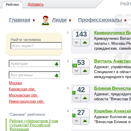
Рей
Добавить
Рейтинг
Главная
Люди
Профессионалы
143
Криворученко В
1
Криворученко Витал
Найти человека
палаты г. Москвы.Р
гражданские, семей
земельные и иные д
53
Витталь Анастас
2
18
Адвокат, управляющ
Специалист в област
международного прав
Москва
42
Блинов Вячесла
3
Кировская обл.
1
Адвокат, председат
Московская обл.
области "Вячеслав 
Нижегородская обл.
27
Корябин Алексе
4
"Свежие" рейтинги:
1
Адвокат Коллегии а
Рейтинг губернаторов (глав
"Вячеслав Блинов и
субъектов) Российской
Федерации