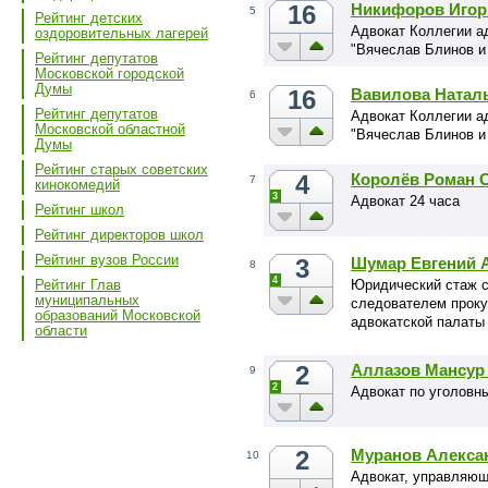
16
Никифоров Игор
5
Рейтинг детских
Адвокат Коллегии а
оздоровительных лагерей
"Вячеслав Блинов и
Рейтинг депутатов
Московской городской
Думы
16
Вавилова Натал
6
Рейтинг депутатов
Адвокат Коллегии а
Московской областной
"Вячеслав Блинов и
Думы
Рейтинг старых советских
4
Королёв Роман 
7
кинокомедий
3
Адвокат 24 часа
Рейтинг школ
Рейтинг директоров школ
Рейтинг вузов России
3
Шумар Евгений 
8
4
Юридический стаж со
Рейтинг Глав
муниципальных
следователем проку
образований Московской
адвокатской палаты 
области
должности председа
Про».Специализируе
2
Аллазов Мансур
9
2
Адвокат по уголовн
2
Муранов Алекса
10
Адвокат, управляющ