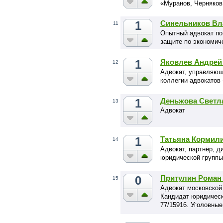
«Муранов, Черняков
1
Синельников В
11
Опытный адвокат по
защите по экономич
1
Яковлев Андрей
12
Адвокат, управляющ
коллегии адвокатов
1
Деньжова Светл
13
Адвокат
1
Татьяна Кормил
14
Адвокат, партнёр, д
юридической группы
0
Притулин Роман
15
Адвокат московской
Кандидат юридическ
77/15916. Уголовные
жилищные, земельны