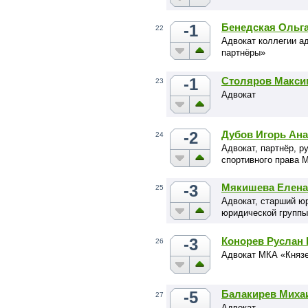
-1
Бенедская Ольг
22
Адвокат коллегии а
партнёры»
-1
Столяров Макси
23
Адвокат
-2
Дубов Игорь Ан
24
Адвокат, партнёр, р
спортивного права 
-3
Мякишева Елена
25
Адвокат, старший ю
юридической группы
-3
Конорев Руслан
26
Адвокат МКА «Князе
-5
Балакирев Миха
27
Адвокат