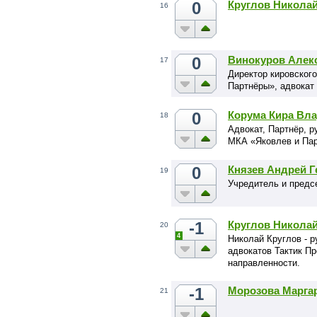
0
Круглов Никола
16
0
Винокуров Алек
17
Директор кировског
Партнёры», адвокат
0
Корума Кира Вл
18
Адвокат, Партнёр, 
МКА «Яковлев и Па
0
Князев Андрей 
19
Учредитель и предс
-1
Круглов Никола
20
4
Николай Круглов - 
адвокатов Тактик Пр
направленности.
-1
Морозова Марга
21