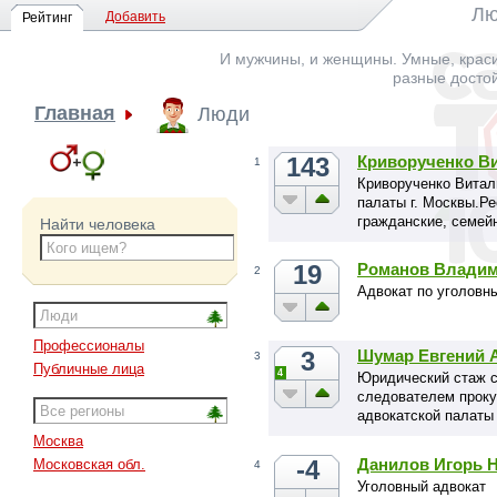
Лю
Добавить
Рейтинг
И мужчины, и женщины. Умные, краси
разные досто
Главная
Люди
143
Криворученко В
1
Криворученко Витал
палаты г. Москвы.Р
гражданские, семей
Найти человека
земельные и иные д
19
Романов Владим
2
Адвокат по уголовн
Профессионалы
3
Шумар Евгений 
3
Публичные лица
4
Юридический стаж со
следователем проку
адвокатской палаты 
должности председа
Москва
Про».Специализируе
-4
Данилов Игорь 
Московская обл.
4
Уголовный адвокат