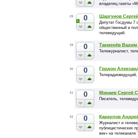
владелец газеты «М
0
Шаргунов Серге
28
1
Депутат Госдумы 7 с
общественный и пол
телеведущий.
0
Такменёв Вадим
29
Тележурналист, те
0
Гордон Алексан
30
Телерадиоведущий, 
0
Минаев Сергей С
31
Писатель, телевед
0
Караулов Андре
32
Журналист и телеве
публицистических п
век» на телеканале