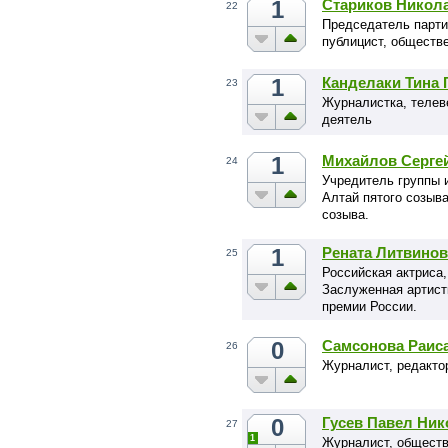
1
Стариков Никол
22
Председатель парти
публицист, обществ
1
Канделаки Тина 
23
Журналистка, телев
деятель
1
Михайлов Серге
24
Учредитель группы 
Алтай пятого созыва
созыва.
1
Рената Литвинов
25
Российская актриса,
Заслуженная артист
премии России.
0
Самсонова Раис
26
Журналист, редакто
0
Гусев Павел Ни
27
1
Журналист, обществ