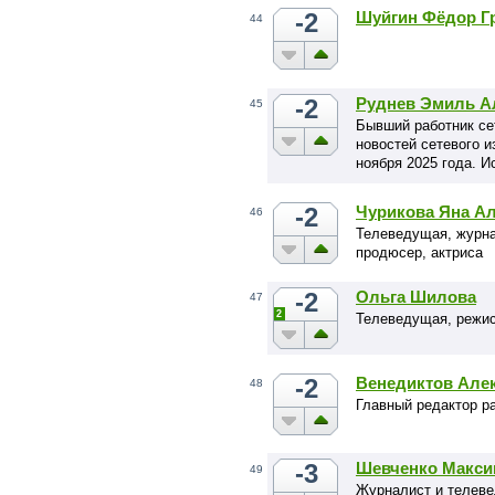
-2
Шуйгин Фёдор Г
44
-2
Руднев Эмиль А
45
Бывший работник се
новостей сетевого 
ноября 2025 года. 
редактора сетевого
года.
-2
Чурикова Яна А
46
Телеведущая, журна
продюсер, актриса
-2
Ольга Шилова
47
2
Телеведущая, режис
-2
Венедиктов Але
48
Главный редактор р
-3
Шевченко Макси
49
Журналист и телеве