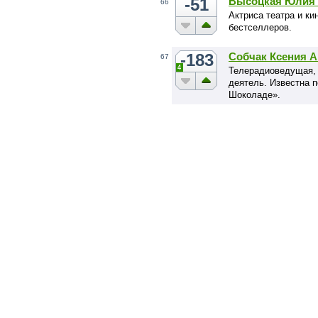
-51
Высоцкая Юлия 
66
Актриса театра и к
бестселлеров.
-183
Собчак Ксения 
67
4
Телерадиоведущая, 
деятель. Известна 
Шоколаде».