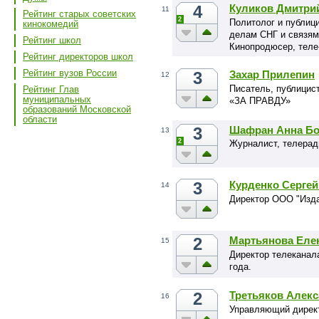
4
Куликов Дмитри
11
Рейтинг старых советских
2
Политолог и публиц
кинокомедий
делам СНГ и связям
Рейтинг школ
Кинопродюсер, теле
Рейтинг директоров школ
Рейтинг вузов России
3
Захар Прилепин
12
Писатель, публицис
Рейтинг Глав
муниципальных
«ЗА ПРАВДУ»
образований Московской
области
3
Шафран Анна Бо
13
2
Журналист, телера
3
Курденко Серге
14
Директор ООО "Изд
2
Мартьянова Еле
15
Директор телеканал
года.
2
Третьяков Алек
16
Управляющий дирек