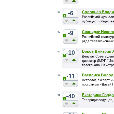
-6
Соловьёв Влад
61
4
Российский журналис
публицист, обществ
-9
Сванидзе Никол
62
1
Российский тележур
ряда телевизионных
-10
Боков Дмитрий 
63
2
Депутат Совета депу
директор ДМУП "Инф
телеканала ТВ «Угр
-11
Василиса Волод
64
1
Астролог, эксперт 
программы «Давай 
-40
Екатерина Гордо
65
1
Телерадиоведущая, 