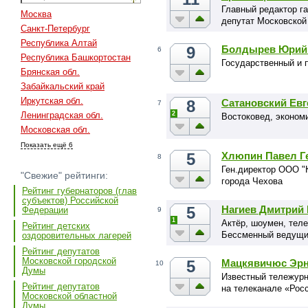
Главный редактор га
Москва
депутат Московской
Санкт-Петербург
Республика Алтай
9
Болдырев Юрий
6
Республика Башкортостан
Государственный и п
Брянская обл.
Забайкальский край
Иркутская обл.
8
Сатановский Ев
7
2
Ленинградская обл.
Востоковед, экономи
Московская обл.
Показать ещё 6
5
Хлюпин Павел Г
8
Ген.директор ООО "
"Свежие" рейтинги:
города Чехова
Рейтинг губернаторов (глав
субъектов) Российской
5
Нагиев Дмитрий
Федерации
9
1
Актёр, шоумен, тел
Рейтинг детских
Бессменный ведущи
оздоровительных лагерей
Рейтинг депутатов
Московской городской
5
Мацкявичюс Эрн
10
Думы
Известный тележурн
Рейтинг депутатов
на телеканале «Рос
Московской областной
Думы