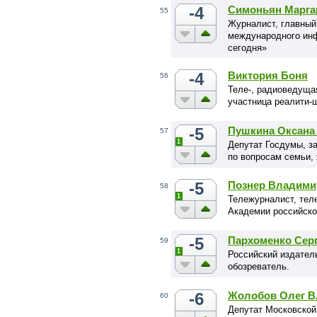
-4
Симоньян Марга
55
Журналист, главный
международного инф
сегодня»
-4
Виктория Боня
56
Теле-, радиоведуща
участница реалити-
-5
Пушкина Оксана
57
1
Депутат Госдумы, з
по вопросам семьи,
-5
Познер Владими
58
1
Тележурналист, тел
Академии российско
-5
Пархоменко Сер
59
1
Российский издател
обозреватель.
-6
Жолобов Олег 
60
Депутат Московской