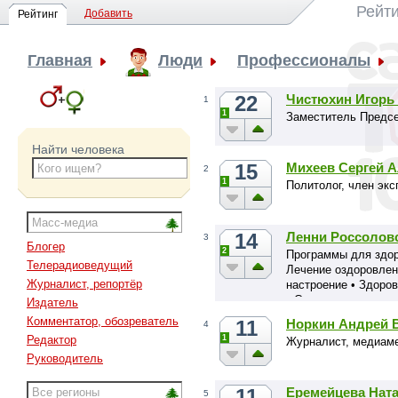
Рейти
Добавить
Рейтинг
Главная
Люди
Профессионалы
22
Чистюхин Игорь
1
1
Заместитель Предс
Найти человека
15
Михеев Сергей 
2
1
Политолог, член эк
14
Ленни Россолов
3
Блогер
2
Программы для здоро
Телерадиоведущий
Лечение оздоровлен
Журналист, репортёр
настроение • Здоров
• Снятие зависимос
Издатель
способности и много
Комментатор, обозреватель
11
Норкин Андрей 
4
1
Редактор
Журналист, медиам
Руководитель
11
Еремейцева Нат
5