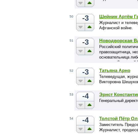
-3
Шейнин Артём Г
50
Журналист и телеве
Афганской войне.
-3
Новодворская В
51
Российский политич
правозащитница, не
основательница либ
союз» и «Западный В
-3
Татьяна Арно
52
Телеведущая, журна
Викторовна Шешуко
-4
Эрнст Константи
53
Генеральный дирек
-4
Толстой Пётр Ол
54
Заместитель Предсе
Журналист, продюсе