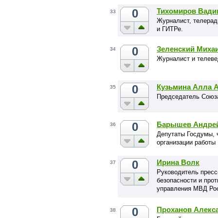
0
Тихомиров Вади
33
Журналист, телера
и ГИТРе.
0
Зеленский Миха
34
Журналист и телев
0
Кузьмина Алла 
35
Председатель Союз
0
Барышев Андрей
36
Депутаты Госдумы, 
организации работы
0
Ирина Волк
37
Руководитель пресс
безопасности и про
управления МВД Рос
полиции.
0
Проханов Алекс
38