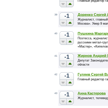
Главный редактор га
-1
Доренко Сергей
39
Журналист, главный
Москва». Умер 9 мая
-1
Пушкина Маргар
40
Поэтесса, журналис
русскими метал-груп
«Мастер», «Кипелов»
-1
Жирнов Андрей 
41
Депутат Законодате
области
-1
Гуляев Сергей 
42
Главный редактор га
-1
Анна Кастерова
43
Журналист, телеве