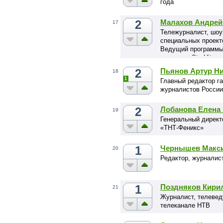
года
2
Малахов Андрей
17
Тележурналист, шоу
специальных проект
Ведущий программы 
журнала «StarHit».
2
Пьянов Артур Н
18
1
Главный редактор г
журналистов России
2
Лобанова Елена 
19
Генеральный директ
«ТНТ-Феникс»
1
Чернышев Макси
20
Редактор, журналис
1
Поздняков Кири
21
Журналист, телеве
телеканале НТВ