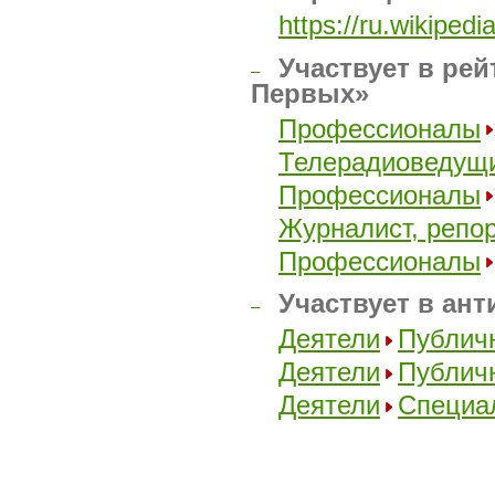
https://ru.wikip
Участвует в рей
–
Первых»
Профессионалы
Телерадиоведущ
Профессионалы
Журналист, репо
Профессионалы
Участвует в ант
–
Деятели
Публич
Деятели
Публич
Деятели
Специа