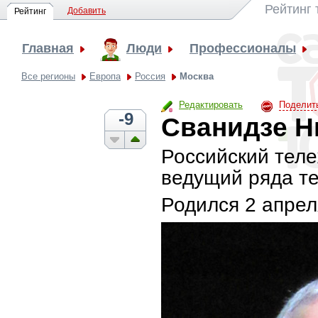
Рейтинг
Добавить
Рейтинг
Главная
Люди
Профессионалы
Все регионы
Европа
Россия
Москва
Редактировать
Поделит
-9
Сванидзе Н
Российский теле
ведущий ряда т
Родился
2 апрел