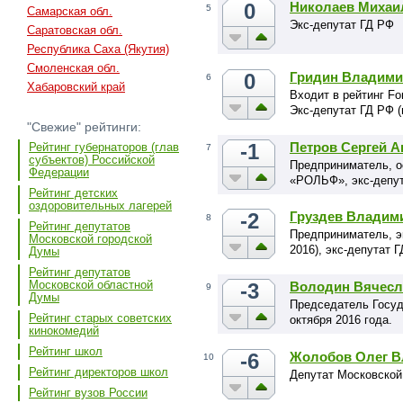
0
Николаев Михаи
5
Самарская обл.
Экс-депутат ГД РФ
Саратовская обл.
Республика Саха (Якутия)
Смоленская обл.
0
Гридин Владими
6
Хабаровский край
Входит в рейтинг Fo
Экс-депутат ГД РФ 
"Свежие" рейтинги:
-1
Петров Сергей А
Рейтинг губернаторов (глав
7
субъектов) Российской
Предприниматель, о
Федерации
«РОЛЬФ», экс-депут
Рейтинг детских
оздоровительных лагерей
-2
Груздев Владим
8
Рейтинг депутатов
Предприниматель, эк
Московской городской
2016), экс-депутат 
Думы
Рейтинг депутатов
Московской областной
-3
Володин Вячесл
9
Думы
Председатель Госуд
Рейтинг старых советских
октября 2016 года.
кинокомедий
Рейтинг школ
-6
Жолобов Олег 
10
Рейтинг директоров школ
Депутат Московской
Рейтинг вузов России