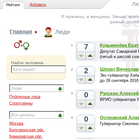
Лю
Добавить
Рейтинг
И мужчины, и женщины. Умные, краси
разные досто
Главная
Люди
7
Кузьмичёва Екат
1
Депутат Самарской 
(пятый и шестой соз
Найти человека
2
Шпорт Вячеслав
2
Экс-губернатор Хаба
до 28 сентября 2018
0
Русских Алексе
3
Публичные лица
ВРИО губернатора У
Спортсмены
0
Островский Але
4
Москва
Губернатор Смоленс
Белгородская обл.
Кемеровская обл.