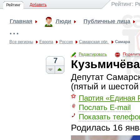
Рейтинг: 
Добавить
Рейтинг
Главная
Люди
Публичные лица
• • •
Все регионы
Европа
Россия
Самарская обл.
Самара
Редактировать
Поделит
7
Кузьмичёва
Депутат Самарск
(пятый и шестой
⚝
Партия «Единая 
Послать E-mail
Показать телефо
Родилась
16 янв