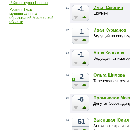
Рейтинг вузов России
-1
Илья Смолин
11
Рейтинг Глав
Шоумен
муниципальных
образований Московской
области
-1
Иван Курманов
12
Ведущий на свадьбу
-1
Анна Кошкина
13
Ведущая - аниматор
-2
Ольга Шилова
14
2
Телеведущая, режис
-6
Промыслов Мак
15
Депутат Совета деп
-51
Высоцкая Юлия 
16
Актриса театра и к