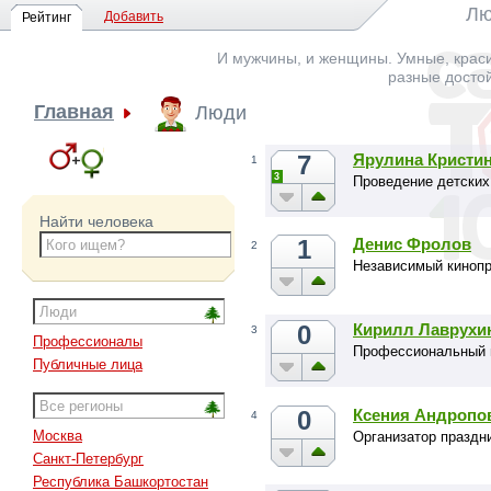
Лю
Добавить
Рейтинг
И мужчины, и женщины. Умные, краси
разные досто
Главная
Люди
7
Ярулина Кристи
1
3
Проведение детских
Найти человека
1
Денис Фролов
2
Независимый киноп
0
Кирилл Лаврухи
3
Профессионалы
Профессиональный 
Публичные лица
0
Ксения Андропо
4
Москва
Организатор праздн
Санкт-Петербург
Республика Башкортостан