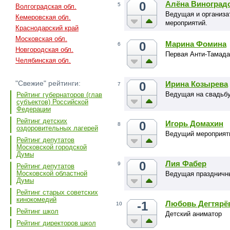
0
Алёна Виноград
5
Волгоградская обл.
Ведущая и организа
Кемеровская обл.
мероприятий.
Краснодарский край
Московская обл.
0
Марина Фомина
6
Новгородская обл.
Первая Анти-Тамада
Челябинская обл.
"Свежие" рейтинги:
0
Ирина Козырева
7
Ведущая на свадьбу
Рейтинг губернаторов (глав
субъектов) Российской
Федерации
Рейтинг детских
0
Игорь Домахин
8
оздоровительных лагерей
Ведущий мероприят
Рейтинг депутатов
Московской городской
Думы
0
Лия Фабер
9
Рейтинг депутатов
Московской областной
Ведущая праздничн
Думы
Рейтинг старых советских
кинокомедий
-1
Любовь Дегтярё
10
Рейтинг школ
Детский аниматор
Рейтинг директоров школ