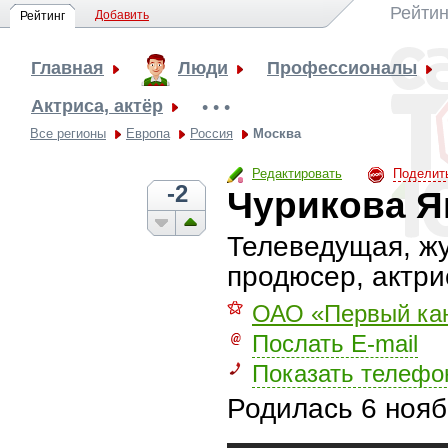
Рейтин
Добавить
Рейтинг
Главная
Люди
Профессионалы
Актриса, актёр
• • •
Все регионы
Европа
Россия
Москва
Редактировать
Поделит
-2
Чурикова Я
Телеведущая, ж
продюсер, актри
⚝
ОАО «Первый ка
Послать E-mail
Показать телефо
Родилась
6 нояб