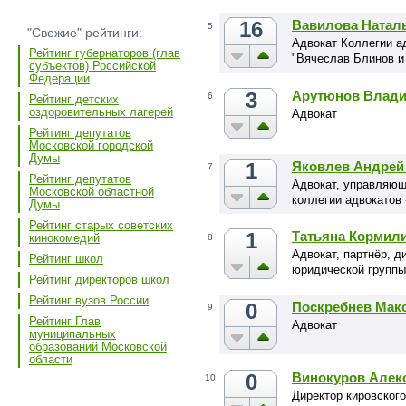
16
Вавилова Натал
5
"Свежие" рейтинги:
Адвокат Коллегии а
Рейтинг губернаторов (глав
"Вячеслав Блинов и
субъектов) Российской
Федерации
3
Арутюнов Влади
6
Рейтинг детских
оздоровительных лагерей
Адвокат
Рейтинг депутатов
Московской городской
Думы
1
Яковлев Андрей
7
Рейтинг депутатов
Адвокат, управляющ
Московской областной
коллегии адвокатов
Думы
Рейтинг старых советских
1
Татьяна Кормил
кинокомедий
8
Адвокат, партнёр, д
Рейтинг школ
юридической группы
Рейтинг директоров школ
Рейтинг вузов России
0
Поскребнев Мак
9
Рейтинг Глав
Адвокат
муниципальных
образований Московской
области
0
Винокуров Алек
10
Директор кировског