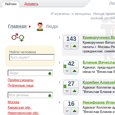
Лю
Добавить
Рейтинг
И мужчины, и женщины. Умные, краси
разные досто
Главная
Люди
143
Криворученко В
1
Криворученко Витал
палаты г. Москвы.Р
гражданские, семей
Найти человека
земельные и иные д
42
Блинов Вячесла
2
1
Адвокат, председат
области "Вячеслав 
Профессионалы
27
Корябин Алексе
3
Публичные лица
1
Адвокат Коллегии а
"Вячеслав Блинов и
16
Никифоров Игор
Москва
4
Адвокат Коллегии а
Кировская обл.
"Вячеслав Блинов и
Нижегородская обл.