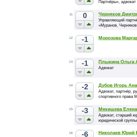
Партнёры», адвокат
0
Черняков Дмитр
11
Управляющий партнё
«Муранов, Черняков
-1
Морозова Марга
12
-1
Плыкина Ольга 
13
Адвокат
-2
Дубов Игорь Ан
14
Адвокат, партнёр, р
спортивного права 
-3
Мякишева Елена
15
Адвокат, старший ю
юридической группы
-6
Николаев Юрий 
16