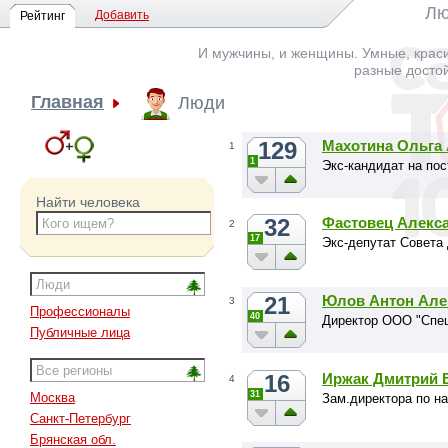
Лю
Добавить
Рейтинг
И мужчины, и женщины. Умные, краси
разные досто
Главная
Люди
129
Махотина Ольга
1
1
Экс-кандидат на пос
Найти человека
32
Фастовец Алекс
2
17
Экс-депутат Совета 
21
Юлов Антон Але
3
Профессионалы
40
Директор ООО "Спе
Публичные лица
16
Иржак Дмитрий 
4
31
Москва
Зам.директора по н
Санкт-Петербург
Брянская обл.