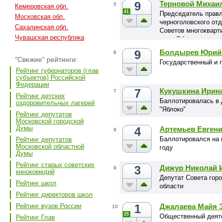
9
Терновой Михаи
5
Кемеровская обл.
41
Председатель правл
Московская обл.
черноголовского от
Сахалинская обл.
Советов многокварт
Чувашская республика
член Общественног
9
Болдырев Юрий
6
"Свежие" рейтинги:
Государственный и п
Рейтинг губернаторов (глав
субъектов) Российской
Федерации
7
Кукушкина Ирин
7
Рейтинг детских
Баллотировалась в 
оздоровительных лагерей
"Яблоко"
Рейтинг депутатов
Московской городской
Думы
4
Артемьев Евгени
8
Баллотировался на 
Рейтинг депутатов
Московской областной
году
Думы
Рейтинг старых советских
3
Дижур Николай 
9
кинокомедий
Депутат Совета гор
Рейтинг школ
области
Рейтинг директоров школ
1
Джалаева Майя 
Рейтинг вузов России
10
25
Общественный деят
Рейтинг Глав