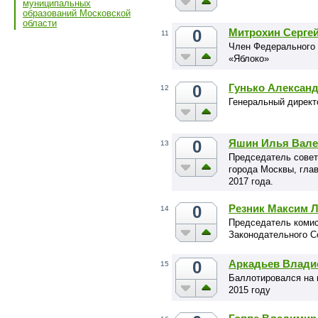
муниципальных
образований Московской
области
0
Митрохин Сергей
11
Член Федерального 
«Яблоко»
0
Гунько Алексан
12
Генеральный дире
0
Яшин Илья Вале
13
Председатель совет
города Москвы, гла
2017 года.
0
Резник Максим 
14
Председатель комис
Законодательного С
0
Аркадьев Влади
15
Баллотировался на 
2015 году