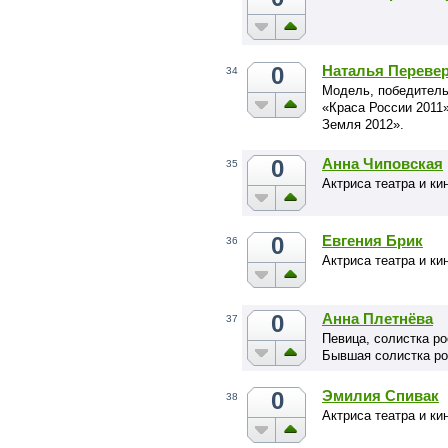
0
Наталья Переве
34
Модель, победитель
«Краса России 2011
Земля 2012».
0
Анна Чиповская
35
Актриса театра и ки
0
Евгения Брик
36
Актриса театра и ки
0
Анна Плетнёва
37
Певица, солистка ро
Бывшая солистка ро
0
Эмилия Спивак
38
Актриса театра и ки