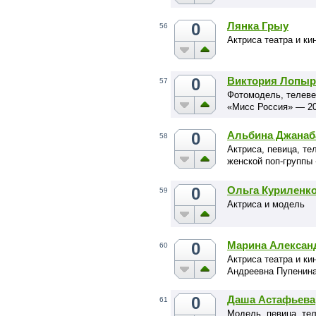
0
Лянка Грыу
56
Актриса театра и ки
0
Виктория Лопыр
57
Фотомодель, телеве
«Мисс Россия» — 2
0
Альбина Джанаб
58
Актриса, певица, т
женской поп-группы
0
Ольга Куриленк
59
Актриса и модель
0
Марина Алексан
60
Актриса театра и ки
Андреевна Пупенина
0
Даша Астафьева
61
Модель, певица, те