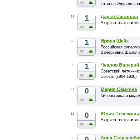
Татьяна Эдуардовна
1
Дарья Сагалова
28
Актриса театра и ки
1
Ирина Шейк
29
Российская супермо
Валерьевна Шайхли
1
Чкалов Валерий
30
Советский лётчик-ис
Союза. (1904-1938)
0
Мария Сёмкина
31
Киноактриса и моде
0
Юлия Пересиль
32
Актриса театра и ки
0
Анна Старшенба
33