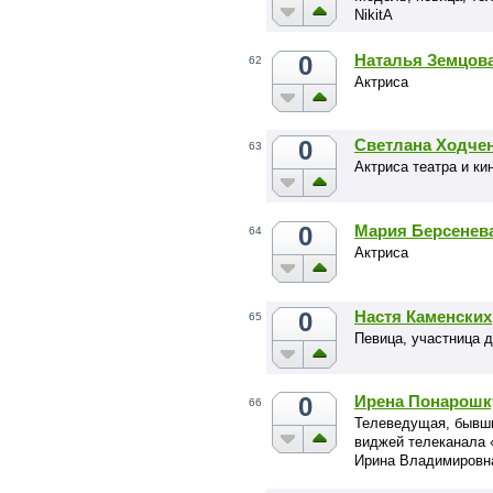
NikitA
0
Наталья Земцов
62
Актриса
0
Светлана Ходче
63
Актриса театра и ки
0
Мария Берсенев
64
Актриса
0
Настя Каменских
65
Певица, участница д
0
Ирена Понарошк
66
Телеведущая, бывш
виджей телеканала 
Ирина Владимировн