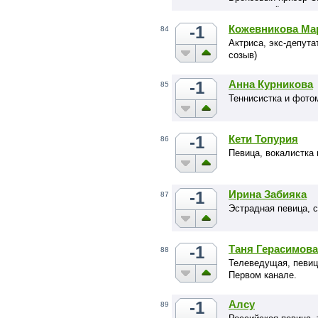
мира, призёр юниор
-1
Кожевникова Ма
84
Актриса, экс-депут
созыв)
-1
Анна Курникова
85
Теннисистка и фото
-1
Кети Топурия
86
Певица, вокалистка
-1
Ирина Забияка
87
Эстрадная певица, с
-1
Таня Герасимова
88
Телеведущая, певиц
Первом канале.
-1
Алсу
89