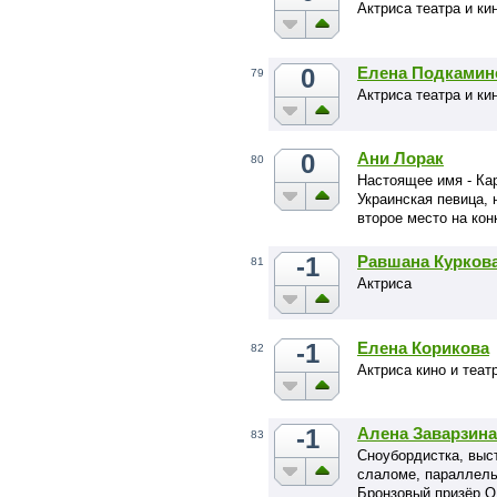
Актриса театра и ки
0
Елена Подкамин
79
Актриса театра и ки
0
Ани Лорак
80
Настоящее имя - Ка
Украинская певица, 
второе место на кон
-1
Равшана Курков
81
Актриса
-1
Елена Корикова
82
Актриса кино и теат
-1
Алена Заварзина
83
Сноубордистка, выс
слаломе, параллель
Бронзовый призёр О