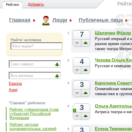
Рейти
Добавить
Рейтинг
Главная
Люди
Публичные лица
7
Шаляпин Фёдор
1
Русский оперный и к
Найти человека
разное время солист
также театра Метроп
4
Чехова Ольга Ко
2
Русская и немецкая 
3
Каролина Севас
3
Европа
Олимпийская чемпио
Азия
гимнастике в групп
"Свежие" рейтинги:
3
Ольга Арнтголь
4
Рейтинг губернаторов (глав
1
Актриса театра и ки
субъектов) Российской
Федерации
Рейтинг детских
3
Елена Темников
оздоровительных лагерей
5