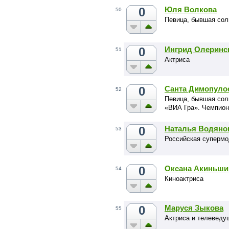
0
Юля Волкова
50
Певица, бывшая сол
0
Ингрид Олеринс
51
Актриса
0
Санта Димопуло
52
Певица, бывшая сол
«ВИА Гра». Чемпионк
0
Наталья Водяно
53
Российская супермо
0
Оксана Акиньши
54
Киноактриса
0
Маруся Зыкова
55
Актриса и телеведу