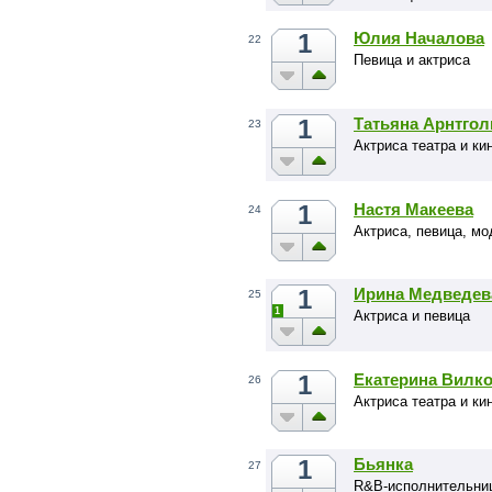
1
Юлия Началова
22
Певица и актриса
1
Татьяна Арнтгол
23
Актриса театра и ки
1
Настя Макеева
24
Актриса, певица, м
1
Ирина Медведев
25
1
Актриса и певица
1
Екатерина Вилк
26
Актриса театра и ки
1
Бьянка
27
R&B-исполнительни