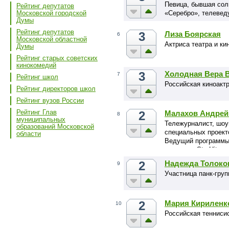
Певица, бывшая сол
Рейтинг депутатов
«Серебро», телевед
Московской городской
Думы
Рейтинг депутатов
3
Лиза Боярская
6
Московской областной
Актриса театра и ки
Думы
Рейтинг старых советских
кинокомедий
3
Холодная Вера 
7
Рейтинг школ
Российская киноактр
Рейтинг директоров школ
Рейтинг вузов России
Рейтинг Глав
2
Малахов Андрей
8
муниципальных
Тележурналист, шоу
образований Московской
специальных проект
области
Ведущий программы 
журнала «StarHit».
2
Надежда Толоко
9
Участница панк-груп
2
Мария Кириленк
10
Российская тенниси