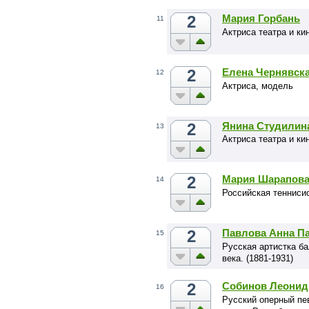
2
Мария Горбань
11
Актриса театра и ки
2
Елена Чернявск
12
Актриса, модель
2
Янина Студилин
13
Актриса театра и к
2
Мария Шарапов
14
Российская теннисис
2
Павлова Анна П
15
Русская артистка б
века. (1881-1931)
2
Собинов Леонид
16
Русский оперный пев