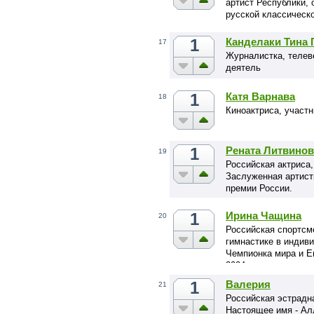
артист Республики,
русской классическо
1
Канделаки Тина 
17
Журналистка, телев
деятель
1
Катя Варнава
18
Киноактриса, участ
1
Рената Литвинов
19
Российская актриса,
Заслуженная артист
премии России.
1
Ирина Чащина
20
Российская спортсм
гимнастике в индив
Чемпионка мира и Е
2004 года.
1
Валерия
21
Российская эстрадна
Настоящее имя - А