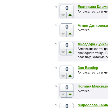
0
Екатерина Клим
73
Актриса театра и ки
0
Агния Дитковски
74
Актриса
0
Айседора Дунка
75
Американская танцо
свободного танца. 
пластику, которую 
танцем. (1877-1927)
0
Зоя Бербер
76
Актриса театра и ки
0
Полина Максимо
77
Актриса
0
Мирослава Карп
78