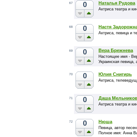
0
Наталья Рудова
67
Актриса театра и ки
0
Настя Задорожн
68
Актриса, певица и 
0
Вера Брежнева
69
Настоящее имя - Ве
Украинская певица, 
0
Юлия Снигирь
70
Актриса, телеведущ
0
Даша Мельнико
71
Актриса театра и ки
0
Нюша
72
Певица, автор песен
Полное имя: Анна В