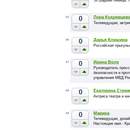
Эстрадная певица, т
0
Лера Кудрявцев
45
Телеведущая, актри
0
Дарья Клишина
46
Российская прыгунья
0
Ирина Волк
47
Руководитель пресс
безопасности и про
управления МВД Рос
полиции.
0
Екатерина Стри
48
Актриса театра и ки
0
Марика
49
Телеведущая, дизай
Настоящее имя - Кр