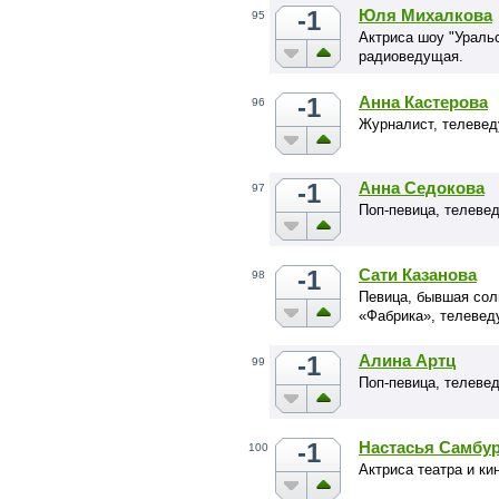
-1
Юля Михалкова
95
Актриса шоу "Ураль
радиоведущая.
-1
Анна Кастерова
96
Журналист, телеве
-1
Анна Седокова
97
Поп-певица, телевед
-1
Сати Казанова
98
Певица, бывшая сол
«Фабрика», телеве
-1
Алина Артц
99
Поп-певица, телевед
-1
Настасья Самбу
100
Актриса театра и ки