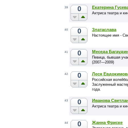
0
Екатерина Гусев
39
Актриса театра и ки
0
Златаслава
40
Настоящее имя - Св
0
Меседа Багауди
41
Певица, бывшая уча
(2007—2009)
0
Леся Евдокимова
42
Российская волейбол
Заслуженный мастер
года.
0
Иванова Светла
43
Актриса театра и ки
0
Жанна Фриске
44