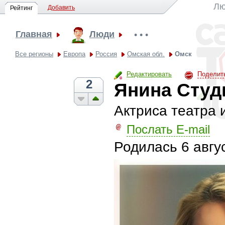
Лю
Добавить
Рейтинг
Главная
Люди
• • •
Все регионы
Европа
Россия
Омская обл.
Омск
Редактировать
Поделит
2
Янина Студ
Актриса театра 
Послать E-mail
Родилась
6 авгу