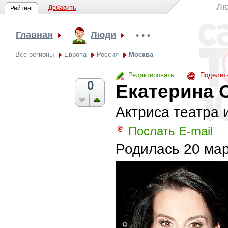
Лю
Добавить
Рейтинг
Главная
Люди
• • •
Все регионы
Европа
Россия
Москва
Редактировать
Поделит
0
Екатерина 
Актриса театра 
Послать E-mail
Родилась
20 мар