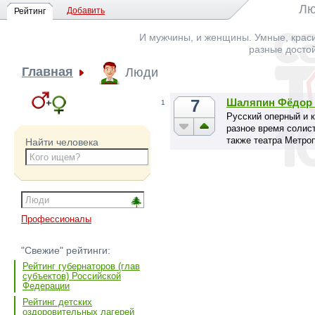
Лю
Добавить
Рейтинг
И мужчины, и женщины. Умные, краси
разные досто
Главная
Люди
7
Шаляпин Фёдор
1
Русский оперный и к
разное время солист
также театра Метроп
Найти человека
Профессионалы
"Свежие" рейтинги:
Рейтинг губернаторов (глав
субъектов) Российской
Федерации
Рейтинг детских
оздоровительных лагерей