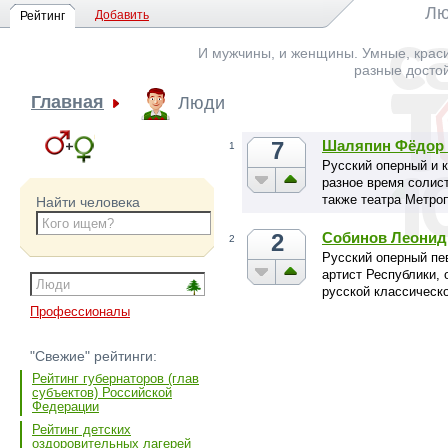
Лю
Добавить
Рейтинг
И мужчины, и женщины. Умные, краси
разные досто
Главная
Люди
7
Шаляпин Фёдор
1
Русский оперный и к
разное время солист
также театра Метроп
Найти человека
2
Собинов Леонид
2
Русский оперный пев
артист Республики,
русской классическо
Профессионалы
"Свежие" рейтинги:
Рейтинг губернаторов (глав
субъектов) Российской
Федерации
Рейтинг детских
оздоровительных лагерей