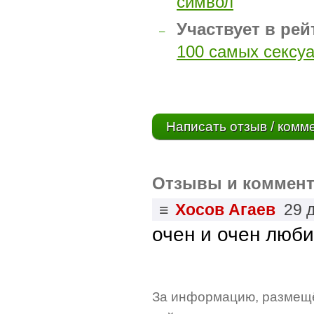
символ
Участвует в рей
–
100 самых сексу
Написать отзыв / комм
Отзывы и коммент
≡
Хосов Агаев
29 
очен и очен люб
За информацию, размещё