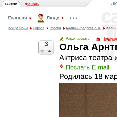
Лю
Добавить
Рейтинг
Главная
Люди
• • •
Все регионы
Европа
Россия
Калининградская обл.
Калин
Редактировать
Поделит
3
Ольга Арнт
Актриса театра 
Послать E-mail
Родилась
18 мар