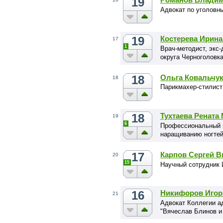
19
Адвокат по уголовн
19
Костерева Ирина
17
1
Врач-методист, экс-
округа Черноголовка
18
Ольга Ковальчу
18
Парикмахер-cтилист
18
Тухтаева Рената
19
6
Профессиональный м
наращиванию ногтей
17
Карпов Сергей В
20
15
Научный сотрудник
16
Никифоров Игор
21
Адвокат Коллегии а
"Вячеслав Блинов и