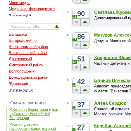
Масс-медиа
Медицина, фармацевтика
90
Светлана Журав
5
Показать ещё 9
12
Дипломированный к
Балашиха
86
Мазуров Алексе
6
13
Богородский г.о.
Депутат Московской
Волоколамский район
Воскресенский район
51
Хворостов Юрий
7
Дзержинский
52
Частный детектив и
Дмитровский район
Долгопрудный
Домодедовский район
42
Блинов Вячесла
8
Жуковский
1
Адвокат, председат
Показать ещё 12
области "Вячеслав 
37
Алёна Сердюк
"Свежие" рейтинги:
9
1
Свадебный стилист -
Рейтинг губернаторов (глав
субъектов) Российской
Мастер-бровист. Ма
Федерации
Рейтинг детских
27
Корябин Алексе
10
оздоровительных лагерей
1