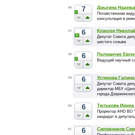
7
Дрыгина Надежд
56
1
Потомственная веду
консультация в реж
6
Классен Никола
57
33
Депутат Совета депу
шестого созыва
6
Полианчик Евге
58
2
Ведущий научный с
6
Устинова Галина
59
Депутат Совета депу
директор МБУ «Цент
города Дзержинског
6
Тютькова Ирина
60
Проректор АНО ВО "
кандидат в депутат
6
Сапожников Сер
61
Профессиональный в