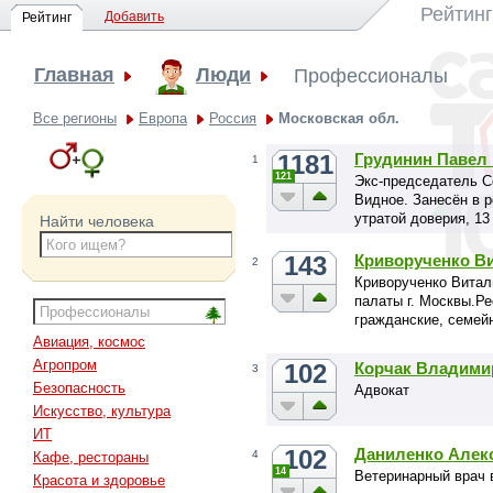
Рейтин
Добавить
Рейтинг
Главная
Люди
Профессионалы
Все регионы
Европа
Россия
Московская обл.
1181
Грудинин Павел
1
121
Экс-председатель С
Видное. Занесён в р
утратой доверия, 13
Найти человека
143
Криворученко В
2
Криворученко Витал
палаты г. Москвы.Р
гражданские, семей
земельные и иные д
Авиация, космос
Агропром
102
Корчак Владими
3
Безопасность
Адвокат
Искусство, культура
ИТ
102
Даниленко Алек
4
Кафе, рестораны
14
Ветеринарный врач 
Красота и здоровье