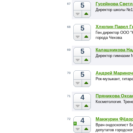
5
Гусейнова Свет
67
Директор школы №11
5
Хлюпин Павел Г
68
Ген.директор ООО "
города Чехова
5
Калашникова На
69
Директор гимназии 
5
Андрей Мариноч
70
Рок-музыкант, гитар
4
Пряникова Окса
71
Косметология. Трене
4
Манжурин Фёдор
72
8
Врач-эндоскопист Б
депутатов городског