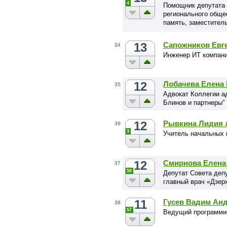
4
Помощник депутата 
регионального обще
память, заместител
отделения сторонни
13
Сапожников Евг
34
Инженер ИТ компан
12
Лобачева Елена
35
Адвокат Коллегии а
Блинов и партнеры"
12
Рывкина Лидия 
36
3
Учитель начальных 
12
Смирнова Елена
37
50
Депутат Совета депу
главный врач «Дзер
11
Гусев Вадим Ан
38
57
Ведущий программи