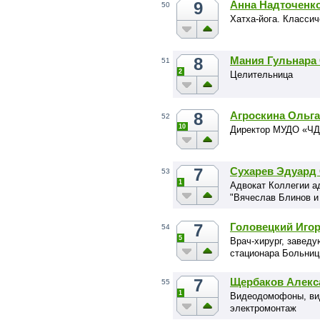
9
Анна Надточенк
50
Хатха-йога. Класси
8
Мания Гульнара 
51
2
Целительница
8
Агроскина Ольга
52
10
Директор МУДО «ЧД
7
Сухарев Эдуард
53
1
Адвокат Коллегии а
"Вячеслав Блинов и
7
Головецкий Иго
54
5
Врач-хирург, завед
стационара Больни
7
Щербаков Алекс
55
1
Видеодомофоны, ви
электромонтаж