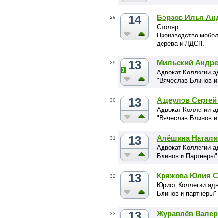
14
Борзов Илья Ан
28
Столяр.
Производство мебел
дерева и ЛДСП.
13
Мильский Андре
29
3
Адвокат Коллегии а
"Вячеслав Блинов и
13
Ащеулов Сергей
30
Адвокат Коллегии а
"Вячеслав Блинов и
13
Алёшина Натали
31
Адвокат Коллегии а
Блинов и Партнеры"
13
Кряжова Юлия С
32
Юрист Коллегии адв
Блинов и партнеры"
13
Журавлёв Валер
33