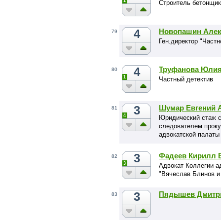
1
Строитель бетонщик
4
Новопашин Алек
79
Ген.директор "Частн
4
Труфанова Юлия
80
1
Частный детектив
3
Шумар Евгений 
81
4
Юридический стаж со
следователем проку
адвокатской палаты 
должности председа
Про».Специализируе
3
Фадеев Кирилл 
82
3
Адвокат Коллегии а
"Вячеслав Блинов и
3
Пядышев Дмитр
83