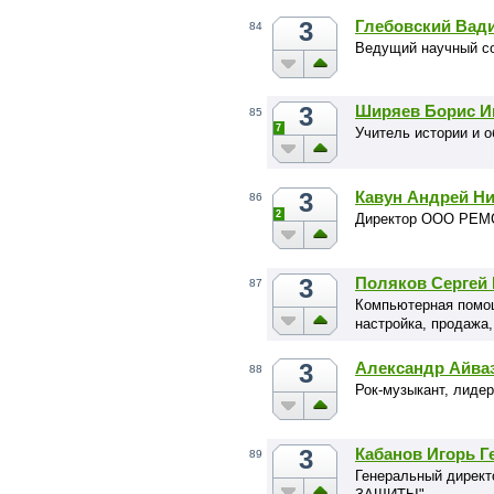
3
Глебовский Вад
84
Ведущий научный с
3
Ширяев Борис И
85
7
Учитель истории и 
3
Кавун Андрей Н
86
2
Директор ООО РЕ
3
Поляков Сергей
87
Компьютерная помощ
настройка, продажа
3
Александр Айва
88
Рок-музыкант, лидер
3
Кабанов Игорь Г
89
Генеральный дире