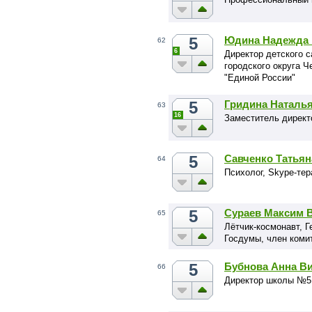
5
Юдина Надежда 
62
6
Директор детского с
городского округа Ч
"Единой России"
5
Гридина Наталь
63
16
Заместитель дирек
5
Савченко Татьян
64
Психолог, Skype-тер
5
Сураев Максим 
65
Лётчик-космонавт, Г
Госдумы, член комит
5
Бубнова Анна В
66
Директор школы №5 