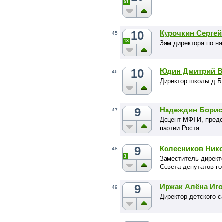
51
10
Курочкин Серге
45
13
Зам директора по н
10
Юдин Дмитрий В
46
Директор школы д.Б
9
Надеждин Борис
47
Доцент МФТИ, предс
партии Роста
9
Колесников Ник
48
3
Заместитель директ
Совета депутатов го
9
Иржак Алёна Иг
49
Директор детского 