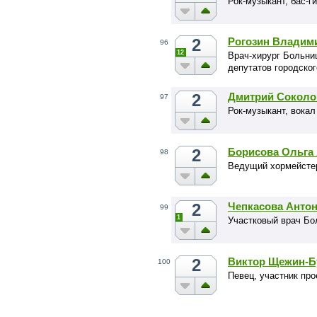
Рок-музыкант, бас-
2
Рогозин Владим
96
12
Врач-хирург Больни
депутатов городског
2
Дмитрий Соколо
97
Рок-музыкант, вока
2
Борисова Ольга
98
Ведущий хормейсте
2
Чепкасова Анто
99
1
Участковый врач Б
2
Виктор Щежин-Б
100
Певец, участник про