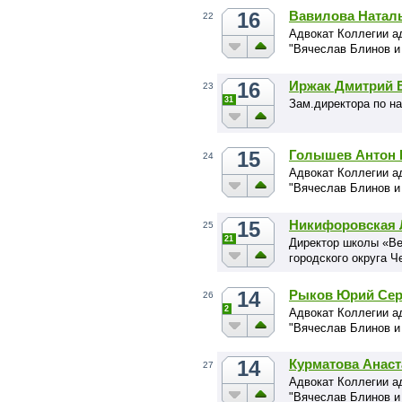
16
Вавилова Натал
22
Адвокат Коллегии а
"Вячеслав Блинов и
16
Иржак Дмитрий 
23
31
Зам.директора по н
15
Голышев Антон 
24
Адвокат Коллегии а
"Вячеслав Блинов и
15
Никифоровская 
25
21
Директор школы «Ве
городского округа Ч
14
Рыков Юрий Сер
26
2
Адвокат Коллегии а
"Вячеслав Блинов и
14
Курматова Анаст
27
Адвокат Коллегии а
"Вячеслав Блинов и