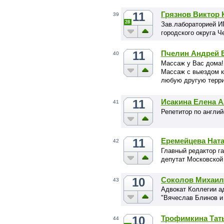
11
Грязнов Виктор 
39
28
Зав.лабораторией И
городского округа Ч
11
Пчелин Андрей 
40
Массаж у Вас дома!
Массаж с выездом к 
любую другую терр
переносным массаж
11
Исакина Елена А
41
Репетитор по англи
11
Еремейцева Нат
42
Главный редактор га
депутат Московской
10
Соколов Михаил
43
Адвокат Коллегии а
"Вячеслав Блинов и
10
Трофимкина Тат
44