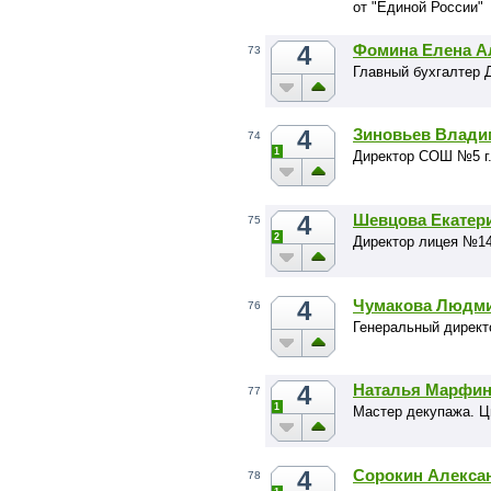
от "Единой России"
4
Фомина Елена А
73
Главный бухгалтер
4
Зиновьев Влади
74
1
Директор СОШ №5 г
4
Шевцова Екатер
75
2
Директор лицея №14
4
Чумакова Людми
76
Генеральный директ
4
Наталья Марфин
77
1
Мастер декупажа. Ци
4
Сорокин Алекса
78