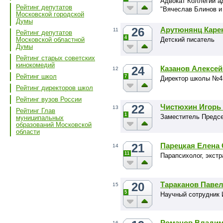
Адвокат Коллегии а
Рейтинг депутатов
"Вячеслав Блинов и
Московской городской
Думы
26
Арутюнянц Каре
11
Рейтинг депутатов
4
Детский писатель
Московской областной
Думы
Рейтинг старых советских
кинокомедий
24
Казанов Алексе
12
Рейтинг школ
7
Директор школы №4,
Рейтинг директоров школ
Рейтинг вузов России
22
Чистюхин Игорь
13
Рейтинг Глав
1
Заместитель Предс
муниципальных
образований Московской
области
21
Парецкая Елена 
14
11
Парапсихолог, экстр
20
Тараканов Паве
15
5
Научный сотрудник
Романов Владим
16