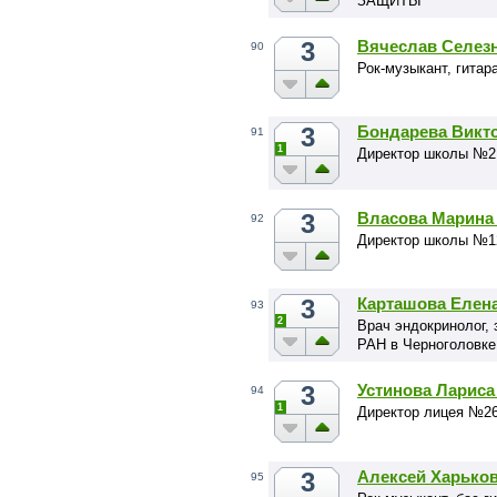
ЗАЩИТЫ"
3
Вячеслав Селез
90
Рок-музыкант, гита
3
Бондарева Викт
91
1
Директор школы №2 
3
Власова Марина
92
Директор школы №12
3
Карташова Елен
93
2
Врач эндокринолог,
РАН в Черноголовке
3
Устинова Лариса
94
1
Директор лицея №26
3
Алексей Харько
95