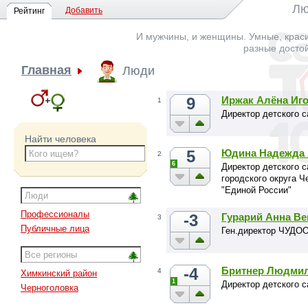
Лю
Добавить
Рейтинг
И мужчины, и женщины. Умные, краси
разные досто
Главная
Люди
9
Иржак Алёна Иг
1
Директор детского 
Найти человека
5
Юдина Надежда 
2
6
Директор детского с
городского округа Ч
"Единой России"
Профессионалы
-3
Гурарий Анна В
3
Публичные лица
Ген.директор ЧУДОО
-4
Бритнер Людми
4
Химкинский район
1
Директор детского 
Черноголовка