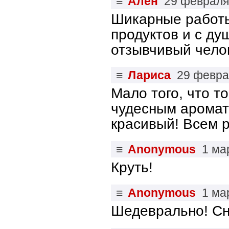
≡
Ален
29 февраля
Шикарные работы
продуктов и с д
отзывчивый челов
≡
Лариса
29 февра
Мало того, что т
чудесным аромат
красивый! Всем 
≡
Anonymous
1 ма
Круть!
≡
Anonymous
1 ма
Шедеврально! Сн