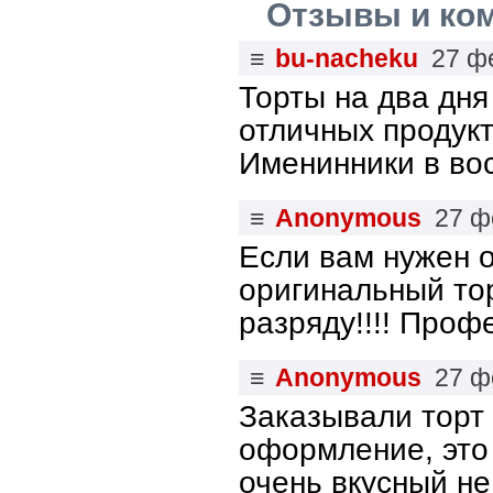
Отзывы и ко
≡
bu-nacheku
27 ф
Торты на два дн
отличных продукт
Именинники в вос
≡
Anonymous
27 ф
Если вам нужен 
оригинальный то
разряду!!!! Профе
≡
Anonymous
27 ф
Заказывали торт 
оформление, это
очень вкусный не