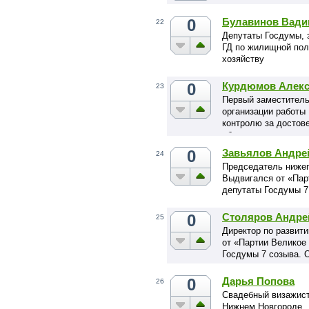
0
Булавинов Вади
22
Депутаты Госдумы, 
ГД по жилищной по
хозяйству
0
Курдюмов Алекс
23
Первый заместитель
организации работы
контролю за достов
обязательствах иму
депутатами ГД
0
Завьялов Андре
24
Председатель нижег
Выдвигался от «Пар
депутаты Госдумы 7 
0
Столяров Андре
25
Директор по развит
от «Партии Великое
Госдумы 7 созыва. О
0
Дарья Попова
26
Свадебный визажист
Нижнем Новгороде