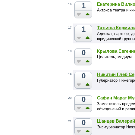
1
Екатерина Вилк
16
Актриса театра и ки
1
Татьяна Кормил
17
Адвокат, партнёр, д
юридической группы
0
Крылова Евгени
18
Целитель, медиум.
0
Никитин Глеб Се
19
Губернатор Нижегор
0
Сафин Марат Му
20
Заместитель предсе
объединений и рели
0
Шанцев Валерий
21
Экс-губернатор Ниж