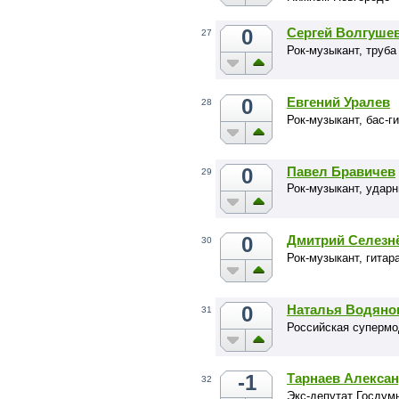
0
Сергей Волгуше
27
Рок-музыкант, труба
0
Евгений Уралев
28
Рок-музыкант, бас-г
0
Павел Бравичев
29
Рок-музыкант, ударн
0
Дмитрий Селезн
30
Рок-музыкант, гитар
0
Наталья Водяно
31
Российская супермо
-1
Тарнаев Алекса
32
Экс-депутат Госдум