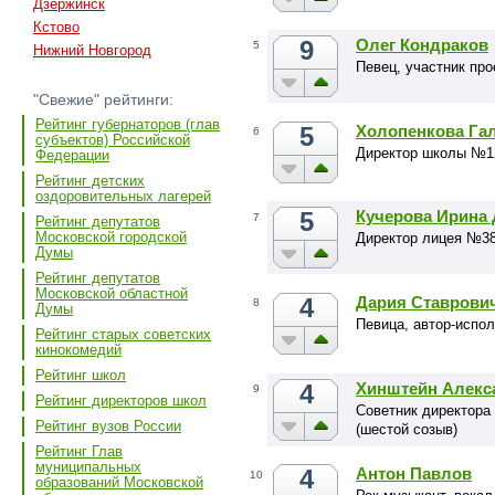
Дзержинск
Кстово
9
Олег Кондраков
5
Нижний Новгород
Певец, участник про
"Свежие" рейтинги:
Рейтинг губернаторов (глав
5
Холопенкова Га
6
субъектов) Российской
Директор школы №1
Федерации
Рейтинг детских
оздоровительных лагерей
5
Кучерова Ирина
7
Рейтинг депутатов
Московской городской
Директор лицея №38
Думы
Рейтинг депутатов
Московской областной
4
Дария Ставрови
8
Думы
Певица, автор-испол
Рейтинг старых советских
кинокомедий
Рейтинг школ
4
Хинштейн Алекс
9
Рейтинг директоров школ
Советник директора
Рейтинг вузов России
(шестой созыв)
Рейтинг Глав
муниципальных
4
Антон Павлов
10
образований Московской