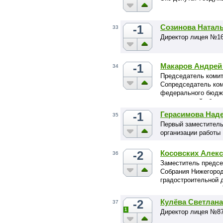
-1
Созинова Натал
33
Директор лицея №16
-1
Макаров Андрей
34
Председатель комит
Сопредседатель ком
федерального бюдже
национальной оборо
правоохранительной
-1
Герасимова Над
35
Член комиссии ГД п
Первый заместитель
предназначенных дл
организации работы
-2
Косовских Алек
36
Заместитель предсе
Собрания Нижегород
градостроительной 
коммунального хозя
комплекса
-2
Кулёва Светлана
37
1
Директор лицея №87