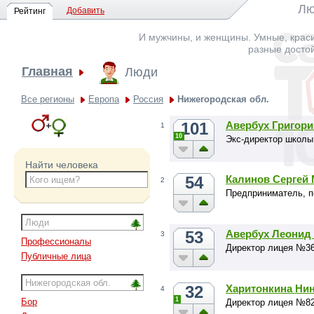
Лю
Добавить
Рейтинг
И мужчины, и женщины. Умные, краси
разные досто
Главная
Люди
Все регионы
Европа
Россия
Нижегородская обл.
101
Авербух Григор
1
10
Экс-директор школы
Найти человека
54
Калинов Сергей
2
Предприниматель, п
53
Авербух Леонид
3
Профессионалы
Директор лицея №36
Публичные лица
32
Харитонкина Ни
4
1
Бор
Директор лицея №82