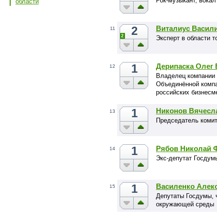
Рок-музыкант, вокал
области
2
Виталиус Васил
11
2
Эксперт в области т
1
Дерипаска Олег
12
Владелец компании 
Объединённой компа
российских бизнесме
1
Никонов Вячесл
13
Председатель комит
1
Рябов Николай 
14
Экс-депутат Госдум
1
Василенко Алек
15
Депутаты Госдумы, ч
окружающей среды