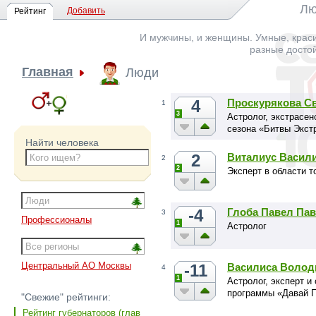
Лю
Добавить
Рейтинг
И мужчины, и женщины. Умные, краси
разные досто
Главная
Люди
4
Проскурякова С
1
3
Астролог, экстрасен
сезона «Битвы Экст
Найти человека
2
Виталиус Васил
2
2
Эксперт в области т
-4
Глоба Павел Па
3
Профессионалы
1
Астролог
Центральный АО Москвы
-11
Василиса Волод
4
1
Астролог, эксперт 
программы «Давай 
"Свежие" рейтинги:
Рейтинг губернаторов (глав