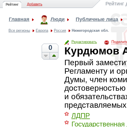
Рейтинг 
Добавить
Рейтинг
Главная
Люди
Публичные лица
Все регионы
Европа
Россия
Нижегородская обл.
Редактировать
Поделит
0
Курдюмов 
Первый заместит
Регламенту и ор
Думы, член коми
достоверностью 
и обязательства
представляемых
⚝
ЛДПР
⚝
Государственная