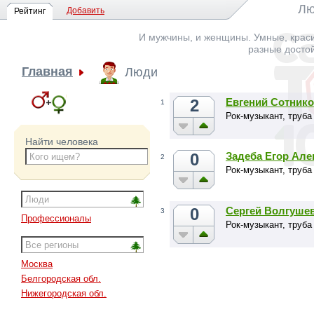
Лю
Добавить
Рейтинг
И мужчины, и женщины. Умные, краси
разные досто
Главная
Люди
2
Евгений Сотник
1
Рок-музыкант, труба
Найти человека
0
Задеба Егор Ал
2
Рок-музыкант, труба
0
Сергей Волгуше
3
Профессионалы
Рок-музыкант, труба
Москва
Белгородская обл.
Нижегородская обл.