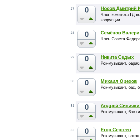
0
Носов Дмитрий 
27
Член комитета ГД п
коррупции
0
Семёнов Валери
28
Член Совета Федера
0
Никита Седых
29
Рок-музыкант, бара
0
Михаил Орехов
30
Рок-музыкант, бас,
0
Андрей Синички
31
Рок-музыкант, бас-г
0
Егор Сергеев
32
Рок-музыкант, вокал