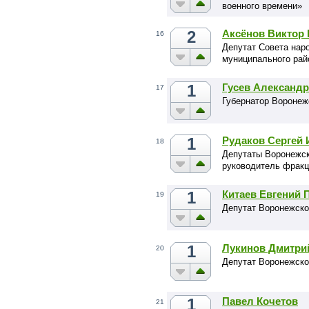
военного времени»
2
Аксёнов Виктор
16
Депутат Совета нар
муниципального рай
1
Гусев Александ
17
Губернатор Воронеж
1
Рудаков Сергей
18
Депутаты Воронежск
руководитель фрак
1
Китаев Евгений 
19
Депутат Воронежско
1
Лукинов Дмитри
20
Депутат Воронежско
1
Павел Кочетов
21