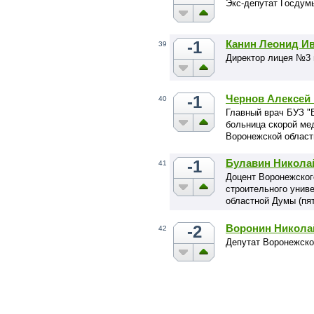
Экс-депутат Госдум
-1
Канин Леонид И
39
Директор лицея №3 
-1
Чернов Алексей
40
Главный врач БУЗ "
больница скорой ме
Воронежской облас
-1
Булавин Никола
41
Доцент Воронежског
строительного унив
областной Думы (пят
-2
Воронин Никола
42
Депутат Воронежско