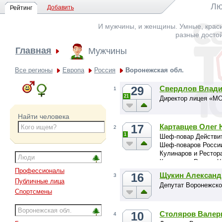
Лю
Добавить
Рейтинг
И мужчины, и женщины. Умные, краси
разные досто
Главная
Мужчины
Все регионы
Европа
Россия
Воронежская обл.
29
Свердлов Влади
1
21
Директор лицея «М
Найти человека
17
Картавцев Олег
2
1
Шеф-повар Действи
Шеф-поваров Росси
Кулинаров и Рестор
Кулинаров России.Ч
ресторанной премии 
Профессионалы
16
Щукин Александ
3
Публичные лица
Депутат Воронежско
Спортсмены
10
Столяров Валер
4