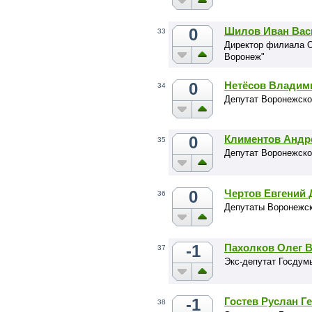
0
Шилов Иван Вас
33
Директор филиала О
Воронеж"
0
Нетёсов Владим
34
Депутат Воронежско
0
Климентов Андр
35
Депутат Воронежско
0
Чертов Евгений
36
Депутаты Воронежск
-1
Пахолков Олег 
37
Экс-депутат Госдум
-1
Гостев Руслан Г
38