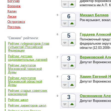
Директор Воронежск
Богучар
комплекса им.А.П. 
Воронеж
Калач
6
Михаил Беляев
5
Лиски
Рок-музыкант, вока
Острогожск
Россошь
5
Гордеев Алексе
6
"Свежие" рейтинги:
Полномочный предст
федеральном округе
Рейтинг губернаторов (глав
субъектов) Российской
области (12.03.2009
Федерации
Рейтинг детских
3
Вериковский Ал
7
оздоровительных лагерей
Депутат Воронежско
Рейтинг депутатов
Московской городской
Думы
3
Хамин Евгений 
8
Рейтинг депутатов
Депутат Воронежско
Московской областной
Думы
Рейтинг старых советских
кинокомедий
3
Овсянников Але
9
Рейтинг школ
Депутат Воронежско
Рейтинг директоров школ