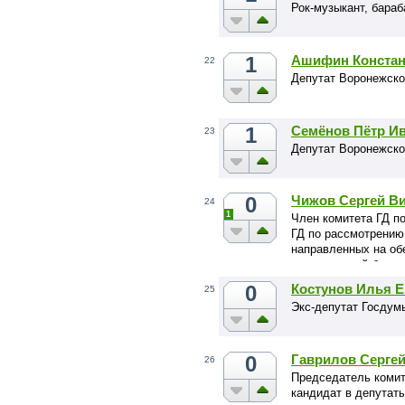
Рок-музыкант, бара
1
Ашифин Констан
22
Депутат Воронежско
1
Семёнов Пётр И
23
Депутат Воронежско
0
Чижов Сергей В
24
1
Член комитета ГД п
ГД по рассмотрению
направленных на об
национальной безоп
деятельности
0
Костунов Илья Е
25
Экс-депутат Госдум
0
Гаврилов Серге
26
Председатель комит
кандидат в депутат