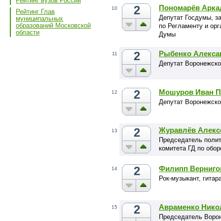
Рейтинг вузов России
2
Пономарёв Арка
10
Рейтинг Глав
Депутат Госдумы, з
муниципальных
образований Московской
по Регламенту и ор
области
Думы
2
Рыбенко Алекса
11
Депутат Воронежско
2
Мошуров Иван П
12
Депутат Воронежско
2
Журавлёв Алекс
13
Председатель поли
комитета ГД по обор
2
Филипп Верниго
14
Рок-музыкант, гита
2
Авраменко Нико
15
Председатель Ворон