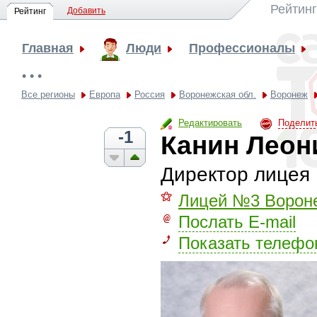
Рейтинг
Добавить
Рейтинг
Главная
Люди
Профессионалы
• • •
Все регионы
Европа
Россия
Воронежская обл.
Воронеж
Редактировать
Поделит
-1
Канин Леон
Директор лицея
⚝
Лицей №3 Ворон
Послать E-mail
Показать телефо