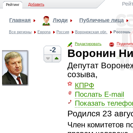
Рей
Добавить
Рейтинг
Главная
Люди
Публичные лица
Все регионы
Европа
Россия
Воронежская обл.
Россошь
Редактировать
Поделит
-2
Воронин Ни
Депутат Вороне
созыва,
⚝
КПРФ
Послать E-mail
Показать телефо
Родился
23 авгу
Член комитетов по