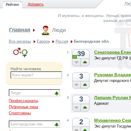
Лю
Добавить
Рейтинг
И мужчины, и женщины. Умные, краси
разные досто
Главная
Люди
Все регионы
Европа
Россия
Белгородская обл.
39
Сенаторова Еле
1
15
Экс-депутат ГД РФ (
Найти человека
3
Рудоман Владим
2
Депутат городского
3
Лапшин Руслан 
3
Профессионалы
Адвокат
Публичные лица
Спортсмены
2
Муравленко Сер
4
Экс-депутат Госдум