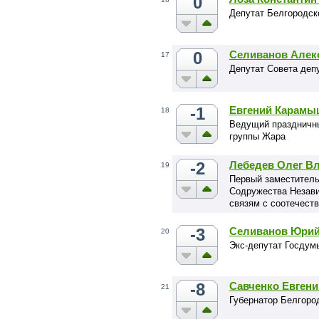
0
Депутат Белгородск
0
Селиванов Алек
17
Депутат Совета деп
-1
Евгений Карамы
18
Ведущий праздничны
группы Жара
-2
Лебедев Олег В
19
Первый заместитель
Содружества Незави
связям с соотечест
-3
Селиванов Юрий
20
Экс-депутат Госдум
-8
Савченко Евгени
21
Губернатор Белгоро