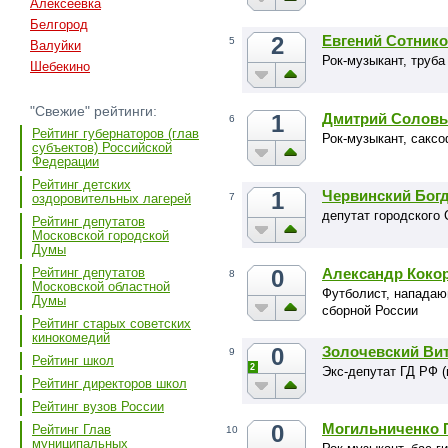
Алексеевка
Белгород
2
Евгений Сотник
5
Валуйки
Рок-музыкант, труба
Шебекино
"Свежие" рейтинги:
1
Дмитрий Соловь
6
Рейтинг губернаторов (глав
Рок-музыкант, сакс
субъектов) Российской
Федерации
Рейтинг детских
1
Червинский Бог
7
оздоровительных лагерей
депутат городского
Рейтинг депутатов
Московской городской
Думы
0
Александр Коко
Рейтинг депутатов
8
Московской областной
Футболист, нападаю
Думы
сборной России
Рейтинг старых советских
кинокомедий
0
Золочевский Ви
9
Рейтинг школ
2
Экс-депутат ГД РФ (
Рейтинг директоров школ
Рейтинг вузов России
0
Могильниченко 
Рейтинг Глав
10
муниципальных