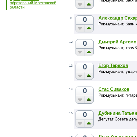
Рок-музыкант, бас-г
образований Московской
области
0
Александр Саха
11
Рок-музыкант, баян 
0
Дмитрий Артемо
12
Рок-музыкант, тром
0
Егор Терехов
13
Рок-музыкант, удар
0
Стас Сиваков
14
Рок-музыкант, гитар
0
Дубинина Татья
15
Депутат Совета деп
Лоза Константин
16