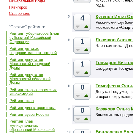
искусств УССР, нар
Минеральные Воды
года.
Пятигорск
Ставрополь
4
Кутепов Илья О
5
Российский футболи
"Свежие" рейтинги:
московского «Спарт
Рейтинг губернаторов (глав
субъектов) Российской
1
Лысяков Алексе
6
Федерации
Член комитета ГД п
Рейтинг детских
оздоровительных лагерей
Рейтинг депутатов
1
Гончаров Викто
7
Московской городской
Думы
Экс-депутат Госдум
Рейтинг депутатов
Московской областной
Думы
0
Тимофеева Ольг
8
Рейтинг старых советских
Депутат Госдумы, п
кинокомедий
и охране окружающ
Рейтинг школ
Рейтинг директоров школ
0
Казакова Ольга
9
Рейтинг вузов России
Заместитель предсе
Рейтинг Глав
муниципальных
образований Московской
Бондаренко Еле
10