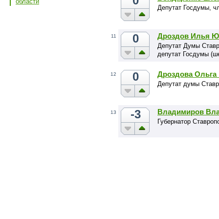
0
области
Депутат Госдумы, чл
0
Дроздов Илья Ю
11
Депутат Думы Ставро
депутат Госдумы (ше
0
Дроздова Ольга
12
Депутат думы Ставр
-3
Владимиров Вл
13
Губернатор Ставроп