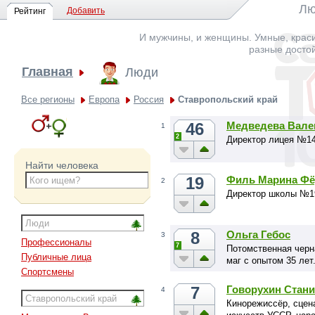
Лю
Добавить
Рейтинг
И мужчины, и женщины. Умные, краси
разные досто
Главная
Люди
Все регионы
Европа
Россия
Ставропольский край
46
Медведева Вале
1
2
Директор лицея №14
Найти человека
19
Филь Марина Фё
2
Директор школы №1
8
Ольга Гебос
3
Профессионалы
7
Потомственная черн
Публичные лица
маг с опытом 35 лет
Спортсмены
7
Говорухин Стани
4
Кинорежиссёр, сцен