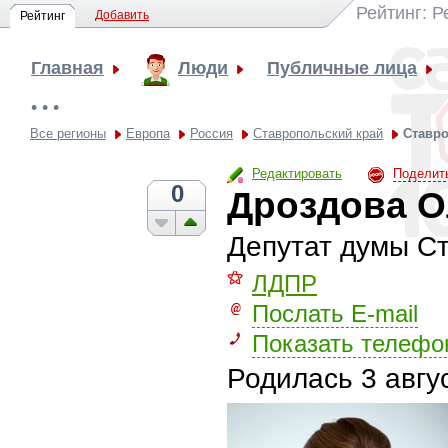
Рейтинг: 
Добавить
Рейтинг
Главная
Люди
Публичные лица
• • •
Все регионы
Европа
Россия
Ставропольский край
Ставр
Редактировать
Поделит
0
Дроздова О
Депутат думы Ст
⚝
ЛДПР
Послать E-mail
Показать телефо
Родилась
3 авгу