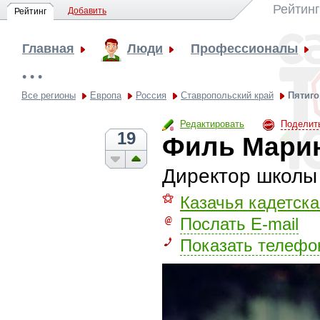
Рейтинг
Добавить
Рейтинг
Главная
Люди
Профессионалы
• • •
Все регионы
Европа
Россия
Ставропольский край
Пятиго
Редактировать
Поделит
19
Филь Мари
Директор школы
⚝
Казачья кадетск
Послать E-mail
Показать телефо