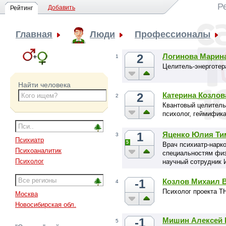
Ре
Добавить
Рейтинг
Главная
Люди
Профессионалы
2
Логинова Марин
1
Целитель-энерготер
Найти человека
2
Катерина Козлов
2
Квантовый целитель
психолог, геймифика
1
Яценко Юлия Ти
3
Психиатр
5
Врач психиатр-нарко
Психоаналитик
специальностям физ
Психолог
научный сотрудник 
-1
Козлов Михаил 
4
Психолог проекта Т
Москва
Новосибирская обл.
-1
Мишин Алексей 
5