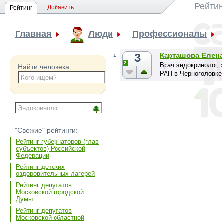
Рейтин
Добавить
Рейтинг
Главная
Люди
Профессионалы
3
Карташова Елен
1
2
Врач эндокринолог,
Найти человека
РАН в Черноголовке
"Свежие" рейтинги:
Рейтинг губернаторов (глав
субъектов) Российской
Федерации
Рейтинг детских
оздоровительных лагерей
Рейтинг депутатов
Московской городской
Думы
Рейтинг депутатов
Московской областной