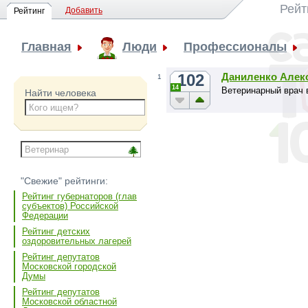
Рейт
Добавить
Рейтинг
Главная
Люди
Профессионалы
102
Даниленко Алек
1
14
Ветеринарный врач 
Найти человека
"Свежие" рейтинги:
Рейтинг губернаторов (глав
субъектов) Российской
Федерации
Рейтинг детских
оздоровительных лагерей
Рейтинг депутатов
Московской городской
Думы
Рейтинг депутатов
Московской областной