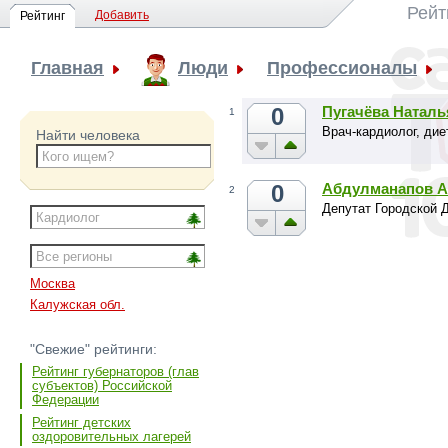
Рейт
Добавить
Рейтинг
Главная
Люди
Профессионалы
0
Пугачёва Натал
1
Врач-кардиолог, дие
Найти человека
0
Абдулманапов А
2
Депутат Городской 
Москва
Калужская обл.
"Свежие" рейтинги:
Рейтинг губернаторов (глав
субъектов) Российской
Федерации
Рейтинг детских
оздоровительных лагерей