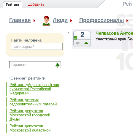
Рей
Добавить
Рейтинг
Главная
Люди
Профессионалы
2
Чепкасова Анто
1
1
Участковый врач Б
Найти человека
"Свежие" рейтинги:
Рейтинг губернаторов (глав
субъектов) Российской
Федерации
Рейтинг детских
оздоровительных лагерей
Рейтинг депутатов
Московской городской
Думы
Рейтинг депутатов
Московской областной