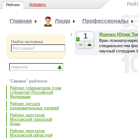
Рей
Добавить
Рейтинг
Главная
Люди
Профессионалы
1
Яценко Юлия Ти
1
5
Врач психиатр-нарко
Найти человека
специальностям физ
научный сотрудник 
"Свежие" рейтинги:
Рейтинг губернаторов (глав
субъектов) Российской
Федерации
Рейтинг детских
оздоровительных лагерей
Рейтинг депутатов
Московской городской
Думы
Рейтинг депутатов
Московской областной