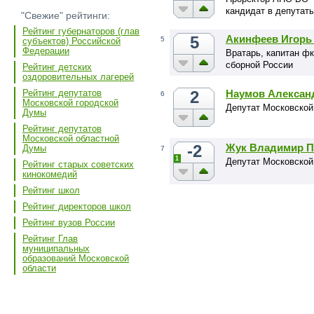
кандидат в депутат
"Свежие" рейтинги:
Рейтинг губернаторов (глав
5
Акинфеев Игорь
5
субъектов) Российской
Федерации
Вратарь, капитан ф
сборной России
Рейтинг детских
оздоровительных лагерей
2
Наумов Алексан
Рейтинг депутатов
6
Московской городской
Депутат Московской
Думы
Рейтинг депутатов
Московской областной
-2
Жук Владимир П
Думы
7
1
Депутат Московской
Рейтинг старых советских
кинокомедий
Рейтинг школ
Рейтинг директоров школ
Рейтинг вузов России
Рейтинг Глав
муниципальных
образований Московской
области