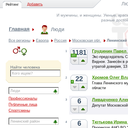
Лю
Добавить
Рейтинг
И мужчины, и женщины. Умные, краси
разные досто
Главная
Люди
Все регионы
Европа
Россия
Московская обл.
Ленинский
1181
Грудинин Павел
1
121
Экс-председатель С
Видное. Занесён в р
утратой доверия, 13
Найти человека
22
Хромов Олег Вл
2
4
Глава Ленинского м
области
Профессионалы
6
Ливадченко Але
3
Публичные лица
Депутат Московской
Спортсмены
6
Тютькова Ирина
4
Проректор АНО ВО "