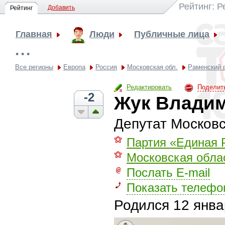
Рейтинг: 
Добавить
Рейтинг
Главная
Люди
Публичные лица
• • •
Все регионы
Европа
Россия
Московская обл.
Раменский 
Редактировать
Поделит
-2
Жук Владим
Депутат Москов
⚝
Партия «Единая 
⚝
Московская обла
Послать E-mail
Показать телефо
Родился
12 янва