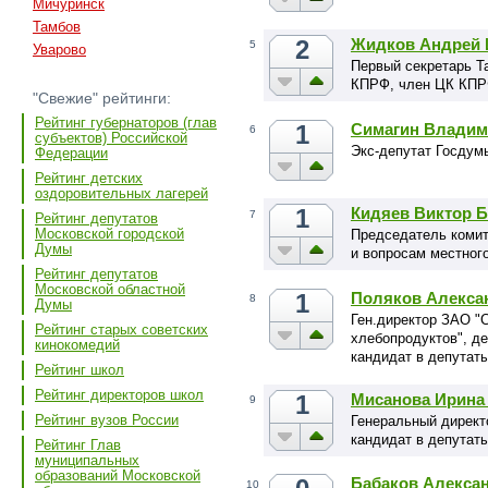
Мичуринск
Тамбов
2
Жидков Андрей 
5
Уварово
Первый секретарь Т
КПРФ, член ЦК КПР
"Свежие" рейтинги:
Рейтинг губернаторов (глав
1
Симагин Владим
6
субъектов) Российской
Экс-депутат Госдум
Федерации
Рейтинг детских
оздоровительных лагерей
1
Кидяев Виктор 
7
Рейтинг депутатов
Московской городской
Председатель комит
Думы
и вопросам местног
Рейтинг депутатов
Московской областной
1
Поляков Алекса
8
Думы
Ген.директор ЗАО "
Рейтинг старых советских
хлебопродуктов", д
кинокомедий
кандидат в депутат
Рейтинг школ
Рейтинг директоров школ
1
Мисанова Ирина
9
Рейтинг вузов России
Генеральный директ
кандидат в депутат
Рейтинг Глав
муниципальных
образований Московской
Бабаков Алекса
10