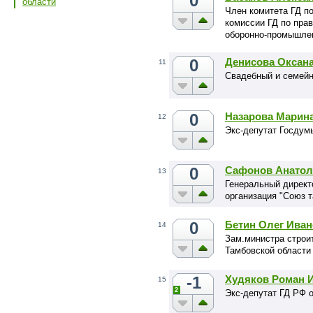
0
области
Член комитета ГД п
комиссии ГД по пра
оборонно-промышле
0
Денисова Оксан
11
Свадебный и семей
0
Назарова Марин
12
Экс-депутат Госдум
0
Сафонов Анатол
13
Генеральный директ
организация "Союз 
0
Бетин Олег Ива
14
Зам.министра строи
Тамбовской области
-1
Худяков Роман 
15
2
Экс-депутат ГД РФ 