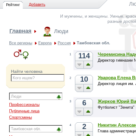
Лю
Добавить
Рейтинг
И мужчины, и женщины. Умные, краси
разные досто
Главная
Люди
Все регионы
Европа
Россия
Тамбовская обл.
114
Черемисина Над
1
Директор гимназии 
Найти человека
10
Уварова Елена В
2
Директор лицея им.
6
Жирков Юрий Ва
3
Профессионалы
Футболист "Зенита" 
Публичные лица
Спортсмены
2
Никитин Алекса
4
Глава администраци