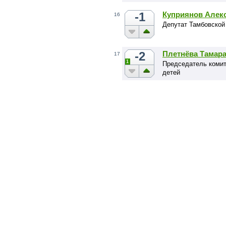
-1
Куприянов Алек
16
Депутат Тамбовской
-2
Плетнёва Тамар
17
1
Председатель комит
детей