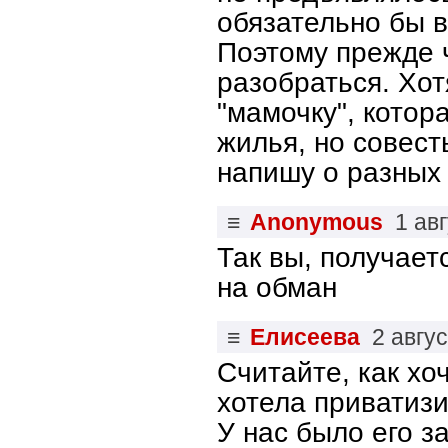
обязательно бы 
Поэтому прежде ч
разобраться. Хот
"мамочку", котор
жилья, но совест
напишу о разных 
≡
Anonymous
1 ав
Так вы, получает
на обман
≡
Елисеева
2 авгу
Считайте, как хо
хотела приватизи
У нас было его з