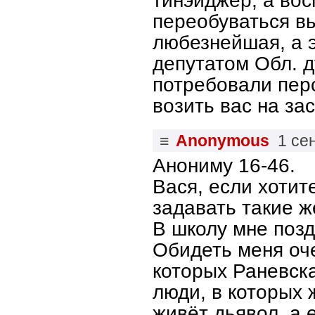
тинэйджер, а вос
переобуваться в
любезнейшая, а э
депутатом Обл. д
потребовали пер
возить вас на за
≡
Anonymous
1 се
Анониму 16-46.
Вася, если хотит
задавать такие ж
В школу мне позд
Обидеть меня оче
которых Раневска
люди, в которых 
живёт дьявол, а 