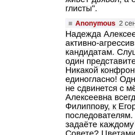
глисты".
≡
Anonymous
2 се
Надежда Алексее
активно-агресси
кандидатам. Слуш
один представите
Никакой конфрон
единогласно! Одн
не сдвинется с м
Алексеевна всегд
Филиппову, к Его
последователям.
задаёте каждому 
Совете? Цветами