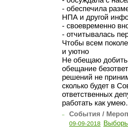
- обеспечила разм
НПА и другой инфо
- своевременно вн
- отчитывалась пе
Чтобы всем поколе
и уютно
Не обещаю добитьс
обещание безотве
решений не приним
сколько будет в С
ответственных депу
работать как умею.
События / Меро
–
Выборы 
09-09-2018