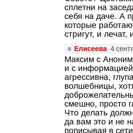
сплетни на засе
себя на даче. А 
которые работают
стригут, и лечат, 
≡
Елисеева
4 сент
Максим с Анонима
и с информацией,
агрессивна, глуп
волшебницы, хотя
доброжелательны
смешно, просто г
Что делать должн
да вам это и не 
пописывая в сети