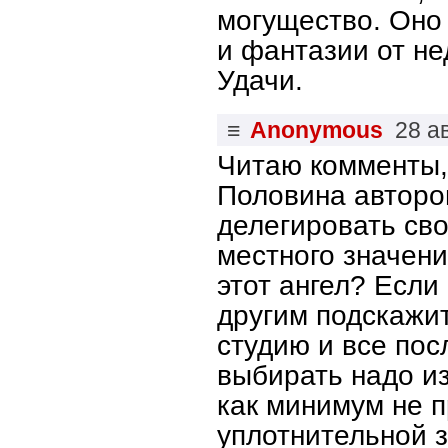
могущество. Оно
и фантазии от не
Удачи.
≡
Anonymous
28 а
Читаю комменты,
Половина авторов
делегировать св
местного значени
этот ангел? Если 
другим подскажит
студию и все по
выбирать надо и
как минимум не п
уплотнительной з