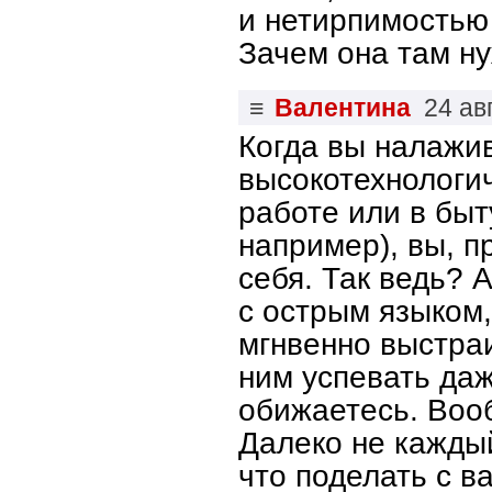
и нетирпимостью 
Зачем она там н
≡
Валентина
24 ав
Когда вы налажи
высокотехнологи
работе или в бы
например), вы, п
себя. Так ведь? 
с острым языком,
мгнвенно выстраи
ним успевать да
обижаетесь. Вооб
Далеко не кажды
что поделать с 