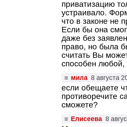
приватизацию тол
устраивало. Фор
что в законе не 
Если бы она смог
даже без заявлен
право, но была б
считать Вы может
способен любой, 
≡
мила
8 августа 2
если обещаете чт
противоречите са
сможете?
≡
Елисеева
8 авгу