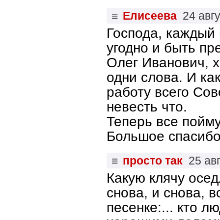
≡
Елисеева
24 авг
Господа, каждый 
угодно и быть пр
Олег Иванович, х
одни слова. И ка
работу всего Сов
невесть что.
Теперь все пойму
Большое спасибо
≡
просто так
25 ав
Какую клячу осед
снова, и снова, в
песенке:... кто л