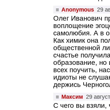
≡
Anonymous
29 а
Олег Иванович пр
воплощение эгоц
самолюбия. А в 
Как химик она по
общественной ли
счастье получил
образование, но и
всех поучить, нас
идиоты не слушаю
держись Черного
≡
Максим
29 авгус
С чего вы взяли,