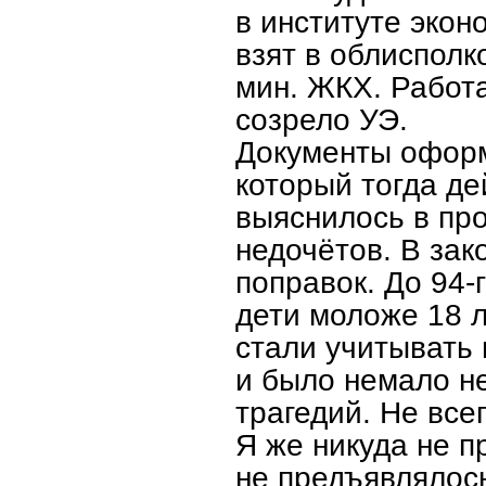
в институте эко
взят в облисполк
мин. ЖКХ. Работа
созрело УЭ.
Документы оформ
который тогда де
выяснилось в пр
недочётов. В зак
поправок. До 94-
дети моложе 18 л
стали учитывать 
и было немало не
трагедий. Не все
Я же никуда не п
не предъявлялось