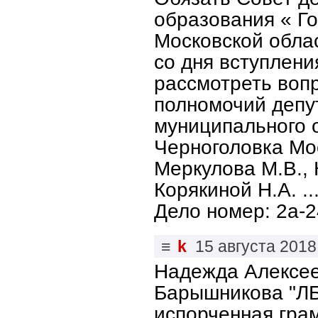
образования « Го
Московской облас
со дня вступлени
рассмотреть воп
полномочий депу
муниципального о
Черноголовка Мос
Меркулова М.В., 
Корякиной Н.А. ..
Дело номер: 2а-
≡
k
15 августа 2018
Надежда Алексее
Барышникова "ЛБ
испорченная гра