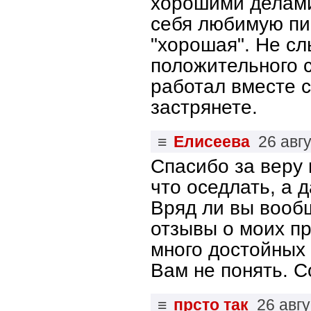
хорошими делами 
себя любимую пиа
"хорошая". Не сл
положительного сл
работал вместе с
застрянете.
≡
Елисеева
26 авг
Спасибо за веру в
что оседлать, а д
Вряд ли вы вооб
отзывы о моих пр
много достойных
Вам не понять. С
≡
прсто так
26 авг