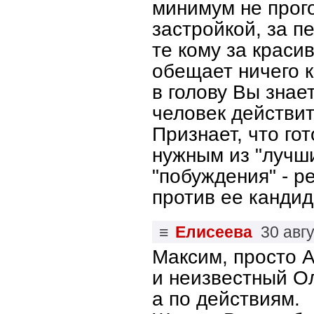
минимум не прого
застройкой, за п
те кому за краси
обещает ничего к
в голову Вы знае
человек действи
Признает, что го
нужным из "лучши
"побуждения" - р
против ее кандид
≡
Елисеева
30 авг
Максим, просто 
и неизвестный Ол
а по действиям.