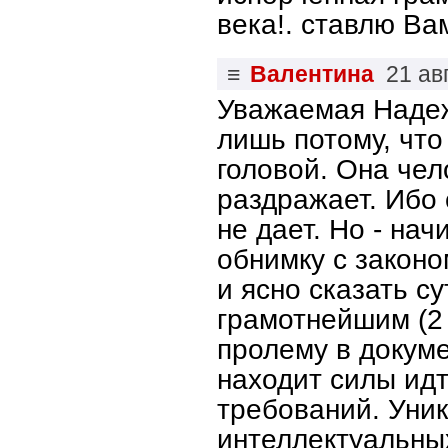
века!. ставлю Ва
≡
Валентина
21 ав
Уважаемая Надеж
лишь потому, что
головой. Она че
раздражает. Ибо
не дает. Но - нач
обнимку с законом
и ясно сказать су
грамотнейшим (2
пролему в докумен
находит силы идт
требований. Уник
интеллектуальны