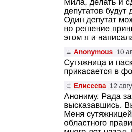
Мила, делать и сд
депутатов будут 
Один депутат мож
но решение прин
этом я и написал
≡
Anonymous
10 а
Сутяжница и паск
прикасается в ф
≡
Елисеева
12 авг
Анониму. Рада за
высказавшись. В
Меня сутяжницей
областного прави
много лет назад.