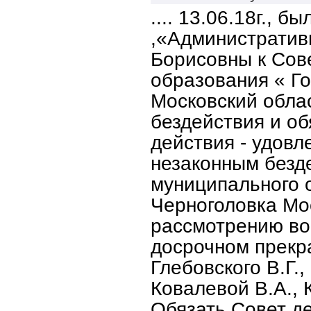
.... 13.06.18г., 
,«Администрати
Борисовны к Сов
образования « Го
Московский обла
бездействия и о
действия - удовл
незаконным безд
муниципального о
Черноголовка Мо
рассмотрению во
досрочном прекр
Глебовского В.Г.,
Ковалевой В.А., 
Обязать Совет д