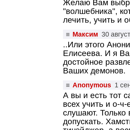
Желаю Вам выбра
"волшебника", ко
лечить, учить и 
≡
Максим
30 авгус
..Или этого Анон
Елисеева. И я В
достойное развле
Ваших демонов.
≡
Anonymous
1 се
А вы и есть тот 
всех учить и о-ч-
слушают. Только 
допускать. Хамст