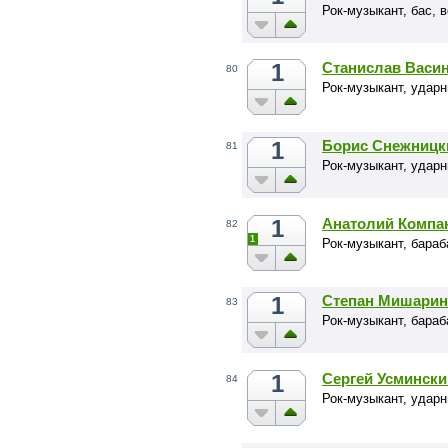
Рок-музыкант, бас, 
1
Станислав Васи
80
Рок-музыкант, уда
1
Борис Снежницк
81
Рок-музыкант, ударн
1
Анатолий Компа
82
1
Рок-музыкант, бараб
1
Степан Мишарин
83
Рок-музыкант, бараб
1
Сергей Усмински
84
Рок-музыкант, удар