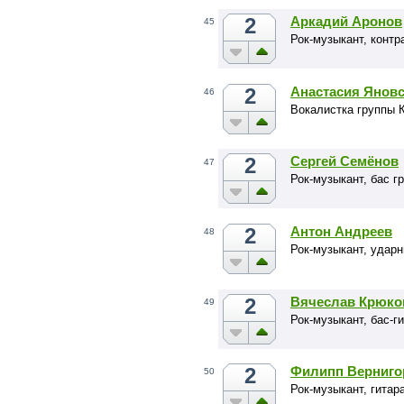
2
Аркадий Аронов
45
Рок-музыкант, конт
2
Анастасия Янов
46
Вокалистка группы
2
Сергей Семёнов
47
Рок-музыкант, бас г
2
Антон Андреев
48
Рок-музыкант, ударн
2
Вячеслав Крюко
49
Рок-музыкант, бас-г
2
Филипп Верниго
50
Рок-музыкант, гита