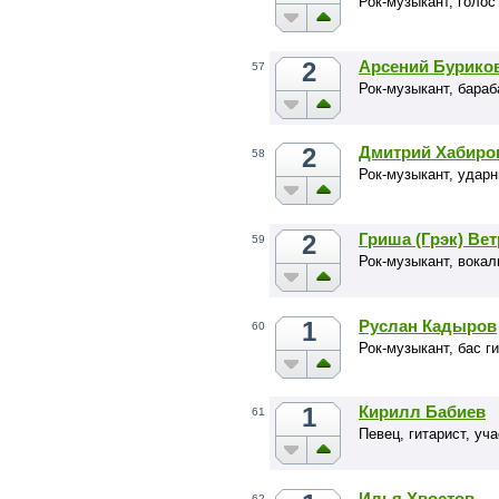
Рок-музыкант, голос
2
Арсений Бурико
57
Рок-музыкант, бара
2
Дмитрий Хабиро
58
Рок-музыкант, удар
2
Гриша (Грэк) Ве
59
Рок-музыкант, вокал
1
Руслан Кадыров
60
Рок-музыкант, бас 
1
Кирилл Бабиев
61
Певец, гитарист, уч
Илья Хвостов
62