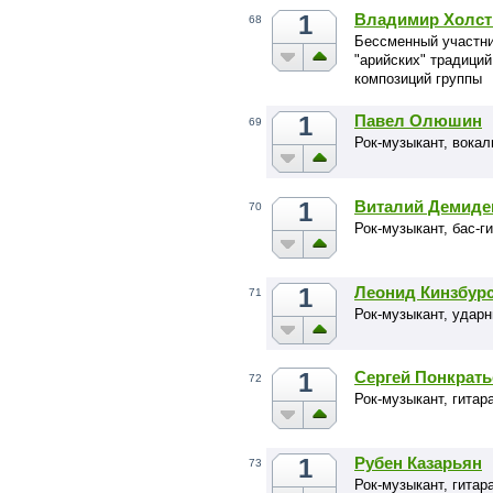
1
Владимир Холст
68
Бессменный участни
"арийских" традиций
композиций группы
1
Павел Олюшин
69
Рок-музыкант, вокал
1
Виталий Демиде
70
Рок-музыкант, бас-г
1
Леонид Кинзбур
71
Рок-музыкант, удар
1
Сергей Понкрать
72
Рок-музыкант, гита
1
Рубен Казарьян
73
Рок-музыкант, гита