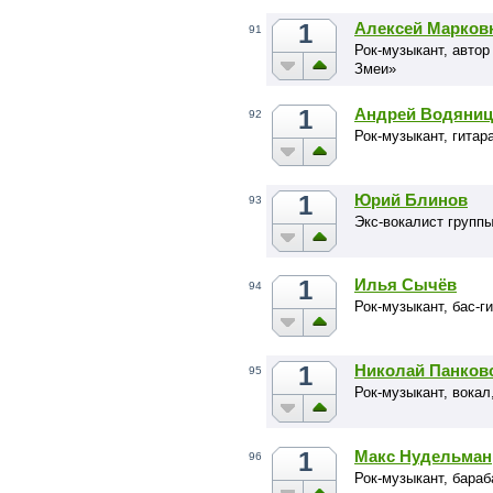
1
Алексей Марков
91
Рок-музыкант, автор
Змеи»
1
Андрей Водяниц
92
Рок-музыкант, гитар
1
Юрий Блинов
93
Экс-вокалист групп
1
Илья Сычёв
94
Рок-музыкант, бас-
1
Николай Панков
95
Рок-музыкант, вокал
1
Макс Нудельман
96
Рок-музыкант, бара