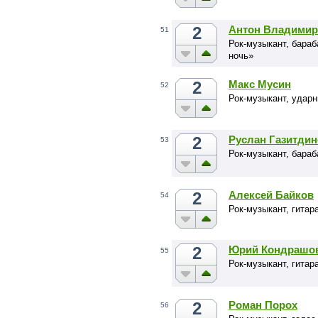
2
Антон Владимир
51
Рок-музыкант, бараб
ночь»
2
Макс Мусин
52
Рок-музыкант, удар
2
Руслан Газитди
53
Рок-музыкант, бара
2
Алексей Байков
54
Рок-музыкант, гитар
2
Юрий Кондрашо
55
Рок-музыкант, гитар
2
Роман Порох
56