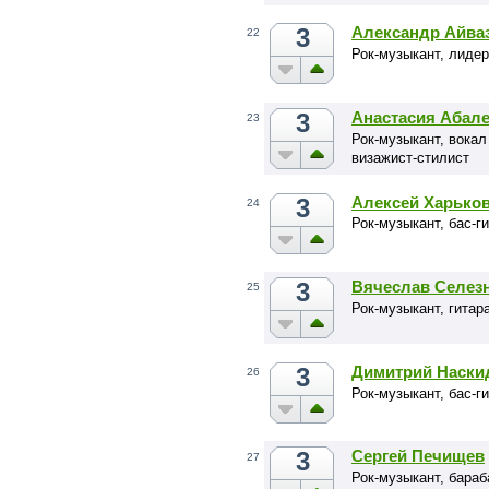
3
Александр Айва
22
Рок-музыкант, лидер
3
Анастасия Абал
23
Рок-музыкант, вокал
визажист-стилист
3
Алексей Харько
24
Рок-музыкант, бас-
3
Вячеслав Селез
25
Рок-музыкант, гита
3
Димитрий Наск
26
Рок-музыкант, бас-г
3
Сергей Печищев
27
Рок-музыкант, бара