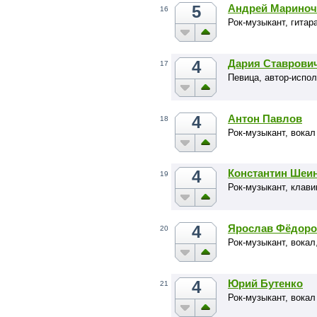
5
Андрей Мариноч
16
Рок-музыкант, гитар
4
Дария Ставрови
17
Певица, автор-испол
4
Антон Павлов
18
Рок-музыкант, вокал
4
Константин Шеи
19
Рок-музыкант, клав
4
Ярослав Фёдоро
20
Рок-музыкант, вокал
4
Юрий Бутенко
21
Рок-музыкант, вока