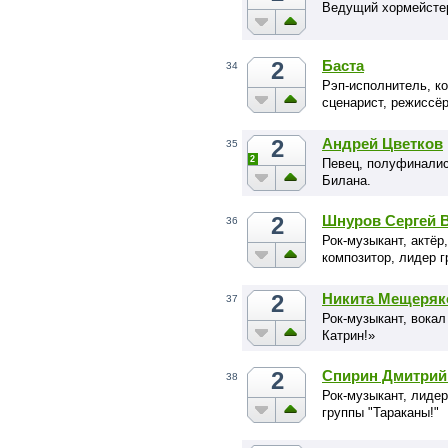
Ведущий хормейсте
2
Баста
34
Рэп-исполнитель, к
сценарист, режиссё
2
Андрей Цветков
35
2
Певец, полуфиналис
Билана.
2
Шнуров Сергей 
36
Рок-музыкант, актёр
композитор, лидер 
2
Никита Мещеряк
37
Рок-музыкант, вокал
Катрин!»
2
Спирин Дмитрий
38
Рок-музыкант, лидер
группы "Тараканы!"