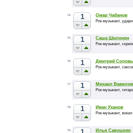
1
Омар Чабанов
74
Рок-музыкант, удар
1
Саша Шилонен
75
Рок-музыкант, скрип
1
Дмитрий Соловь
76
Рок-музыкант, сакс
1
Михаил Вавилов
77
Рок-музыкант, гитар
1
Иван Уханов
78
Рок-музыкант, вока
1
Илья Савушкин
79