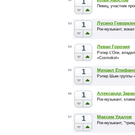
1
Певец, участник про
1
Лусинэ Геворкян
63
Рок-музыкант, вокал
1
Леван Горозия
64
Рэпер L’One, владе
«Cosmokot»
1
Михаил Епифан
65
Рэпер Шым группы 
1
Александр Зара
66
Рок-музыкант, клав
1
Максим Удалов
67
Рок-музыкант, "три