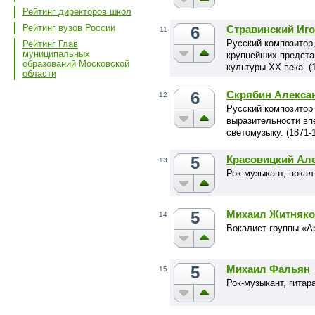
Рейтинг директоров школ
Рейтинг вузов России
6
Стравинский Иг
11
Русский композитор,
Рейтинг Глав
муниципальных
крупнейших предста
образований Московской
культуры XX века. (
области
6
Скрябин Алекса
12
Русский композитор
выразительности вп
светомузыку. (1871-
5
Красовицкий Ал
13
Рок-музыкант, вокал
5
Михаил Житняко
14
Вокалист группы «А
5
Михаил Фальян
15
Рок-музыкант, гитар