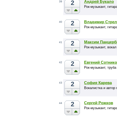
2
Андрей Букало
39
Рок-музыкант, гита
2
Владимир Стрел
40
Рок-музыкант, гитар
2
Максим Панцерб
41
Рок-музыкант, вокал
2
Евгений Сотник
42
Рок-музыкант, труба
2
София Карева
43
Вокалистка и автор
2
Сергей Рожков
44
Рок-музыкант, гитар