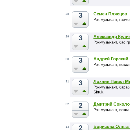
3
Семен Плясцов
28
Рок-музыкант, гармо
3
Александр Кули
29
Рок-музыкант, бас 
3
Андрей Горский
30
Рок-музыкант, вока
3
Лохнин Павел М
31
Рок-музыкант, бараб
Shtuk.
2
Дмитрий Соколо
32
Рок-музыкант, вока
2
Борисова Ольга
33