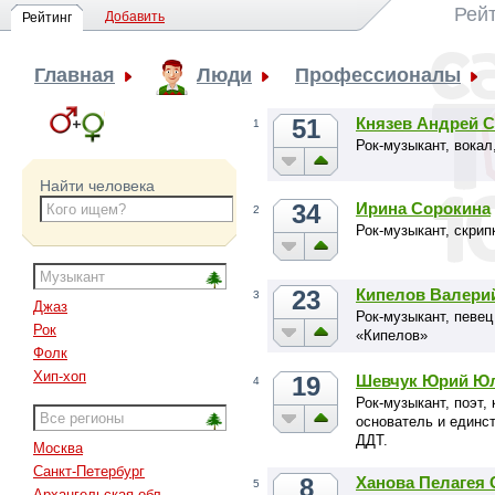
Рей
Добавить
Рейтинг
Главная
Люди
Профессионалы
51
Князев Андрей С
1
Рок-музыкант, вокал
Найти человека
34
Ирина Сорокина
2
Рок-музыкант, скрип
23
Кипелов Валери
3
Джаз
Рок-музыкант, певец
Рок
«Кипелов»
Фолк
Хип-хоп
19
Шевчук Юрий Ю
4
Рок-музыкант, поэт,
основатель и единс
ДДТ.
Москва
Санкт-Петербург
8
Ханова Пелагея 
5
Архангельская обл.