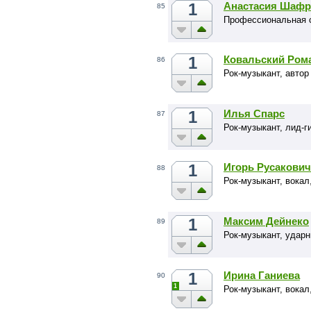
1
Анастасия Шафр
85
Профессиональная с
1
Ковальский Ром
86
Рок-музыкант, автор
1
Илья Спарс
87
Рок-музыкант, лид-г
1
Игорь Русакович
88
Рок-музыкант, вокал
1
Максим Дейнеко
89
Рок-музыкант, ударн
1
Ирина Ганиева
90
1
Рок-музыкант, вокал