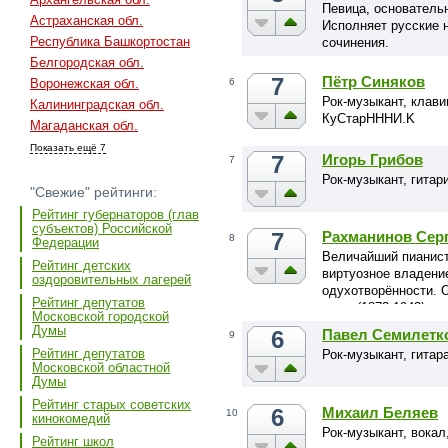
Певица, основательн
Астраханская обл.
Исполняет русские 
Республика Башкортостан
сочинения.
Белгородская обл.
7
Пётр Синяков
6
Воронежская обл.
Рок-музыкант, клави
Калининградская обл.
КуСтарНННИ.K
Магаданская обл.
Показать ещё 7
7
Игорь Грибов
7
Рок-музыкант, гитар
"Свежие" рейтинги:
Рейтинг губернаторов (глав
субъектов) Российской
7
Рахманинов Сер
8
Федерации
Величайший пианист
Рейтинг детских
виртуозное владени
оздоровительных лагерей
одухотворённости. 
Рейтинг депутатов
века. (1873-1943)
Московской городской
Думы
6
Павел Семилетк
9
Рейтинг депутатов
Рок-музыкант, гитар
Московской областной
Думы
Рейтинг старых советских
6
Михаил Беляев
10
кинокомедий
Рок-музыкант, вока
Рейтинг школ