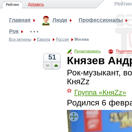
Рейтин
Добавить
Рейтинг
Главная
Люди
Профессионалы
Рок
• • •
Все регионы
Европа
Россия
Москва
Редактировать
Поделит
51
Князев Анд
Рок-музыкант, в
КняZz
⚝
Группа «КняZz»
Родился
6 февра