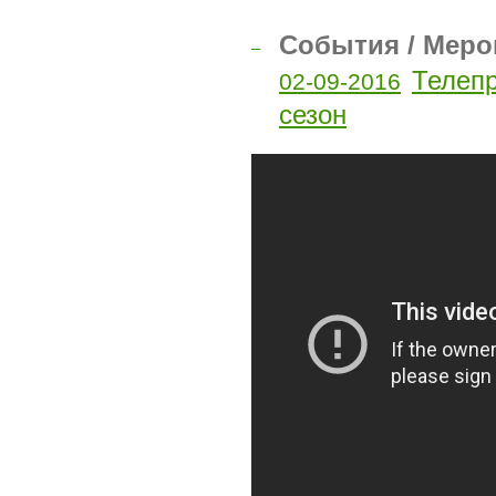
События / Меро
–
Телепр
02-09-2016
сезон